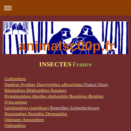
animalsc00p.fr
INSECTES
France
Coléoptères
Diptères Syrphes
Dasysyrphus albostriatus
France Orsay
Hémiptères Hétéroptères Punaises
Hyménoptères Abeilles
Anthophila
Bourdons
Bombini
Xylocopinae
Lépidoptères (papillons)
Butterflies
Schmetterlingen
Neuroptères Neoptère Dermaptère
Odonates Anisoptères
Orthoptères