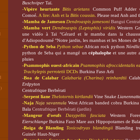
Buschviper
Taï.
-
Vipère heurtante
Bitis arietans
Common Puff Adder
Comoé.
A lire: Anh et la
Bitis
coussin.
Please read Anh and 
-
Mamba de Jameson
Dendroaspis jamesoni
Bangui Centraf
-Mamba vert
Dendroaspis (Leptophis) viridis
Western 
l
une vidéo
à
Taï "Gérard et le mamba dans la chaussu
d'Adiopodoumé "Notre jardin, les mambas et les Mones de 
-Python de Seba
Python sebae
African rock python
Nördli
python de Seba qui a mangé un
céphalophe
et une autre 
pluies
-
Psammophis ouest-africain
Psammophis afroccidentalis
e
Trachylepis perrotetii
DCDs
Burkina Faso Arli
l
-
Boa de Calabar
Calabaria (Charina) reinhardtii
Cala
Erdpyton
t)
Centrafrique Berbérati
-Serpent liane
Thelotornis kirtlandii
Vine Snake
Lianennatte
-
Naja
Naja savannula
West African banded cobra
Burkina
Bala
Centrafrique Berbérati (jardin)
-Mangeur d'oeufs
Dasypeltis fasciata
Western For
Eierschlange
Burkina Faso Mare aux Hippopotames de Bal
-Boïga de Blanding
Toxicodryas blandingii
Blanding t
Guinée Haut-Niger