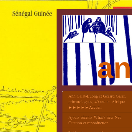
an
Anh Galat-Luong et Gérard Galat,
primatologues, 40 ans en Afrique
►►►►►Accueil
Ajouts récents What's new Neu
Citation et reproduction