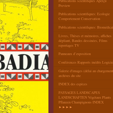
Publications scientifiques Aperçu
Preview
Publications scientifiques: Ecologie
Comportement Conservation
Publications scientifiques: Biomédica
Livres, Thèses et mémoires, affiches
dépliant, Bandes dessinées, Films
reportages TV
Panneaux d’exposition
Conférences Rapports inédits Logicie
Galerie d'images (délai au chargemen
archives du site
INDEX des espèces
PAYSAGES LANDSCAPES
LANDSCHAFTEN Végétaux Plants
Pflanzen Champignons INDEX
►►►►