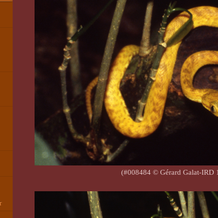
,
(#008484 © Gérard Galat-IRD 
r