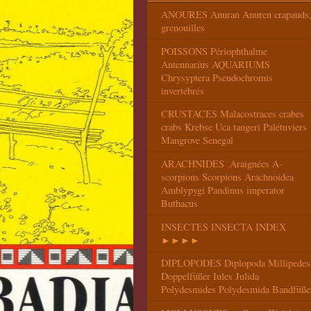
ANOURES Anuran Anuren crapauds
grenouilles
POISSONS Périophthalme
Antennarius AQUARIUMS
Chrysyptera Pseudochromis
invertébrés
CRUSTACES Malacostraces crabes
crabs Krebse Uca tangeri Palétuviers
Mangrove Senegal
ARACHNIDES .Araignées A-
scorpions Scorpions Arachnoidea
Amblypygi Pandinus imperator
Buthacus
INSECTES INSECTA INDEX
►►►►
DIPLOPODES Diplopoda Millipedes
Doppelfüßer Iules Julida
Polydesmides Polydesmida Bandfüße