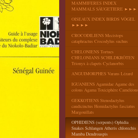
MAMMIFERES INDEX
MAMMALS SÄUGETIERE ►►►
OISEAUX INDEX BIRDS VÖGEL
►►►►
CROCODILIENS Mecistops
cataphractus Crocodylus suchus
CHELONIENS Tortues
CHELONIANS SCHILDKRÖTEN
Trionyx à clapets Cyclanorbis
ANGUIMORPHES Varans Lézard
IGUANIENS Agamidae Agame des
colons Agama Toxiciphère Caméléon
GEKKOTIENS Stenodactylus
caudicinctus Hemidactylus fasciatus
Margouillats
OPHIDIENS (serpents) Ophidia
Snakes Schlangen Atheris chlorechis
Mamba Dendroaspis