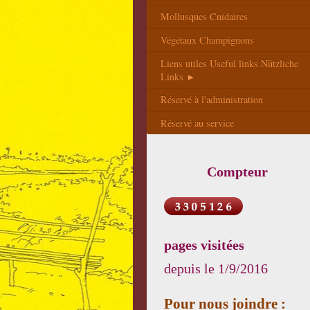
Mollusques Cnidaires
Végétaux Champignons
Liens utiles Useful links Nützliche
Links ►
Réservé à l'administration
Réservé au service
Compteur
pages visitées
depuis le
1/9/2016
Pour nous joindre :