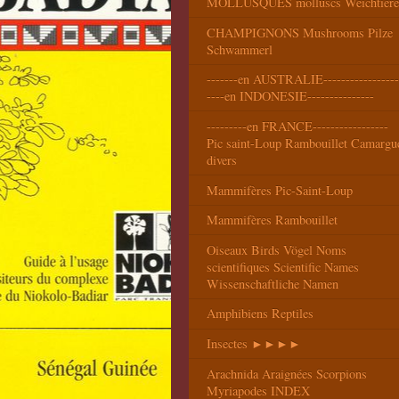
MOLLUSQUES molluscs Weichtiere
CHAMPIGNONS Mushrooms Pilze
Schwammerl
-------en AUSTRALIE-----------------
----en INDONESIE---------------
---------en FRANCE-----------------
Pic saint-Loup Rambouillet Camargu
divers
Mammifères Pic-Saint-Loup
Mammifères Rambouillet
Oiseaux Birds Vögel Noms
scientifiques Scientific Names
Wissenschaftliche Namen
Amphibiens Reptiles
Insectes ►►►►
Arachnida Araignées Scorpions
Myriapodes INDEX