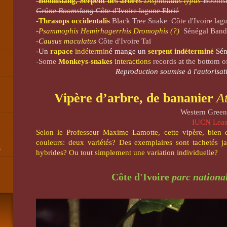
-
Boomslang, Serpent des arbres
Dispholidus typus
Boomsl
Grüne Boomslang
Côte d'Ivoire lagune Ebrié
-Thrasops occidentalis
Black Tree Snake
Côte d'Ivoire lag
-Psammophis Hemirhagerrhis Dromophis (?)
Sénégal Band
-Causus maculatus
Côte d'Ivoire Taï
-Un
rapace
indétermin
é mange un
serpent indéterminé
Sén
-
Some
Monkeys-snakes
interactions
records at the bottom o
Reproduction soumise à l'autorisati
Vipère d’arbre, de bananier
A
Western Gree
IUCN
Lea
Selon le Professeur Maxime Lamotte, cette vipère, bien 
couleurs: deux variétés? Des exemplaires sont tachetés ja
s
hybrides? Ou tout simplement une variation individuelle?
Côte d'Ivoire
parc nationa