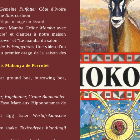
Gemeine Puffotter
Côte d'Ivoire
the
Bitis
cushion
rique mange un lézard
Green Mamba
Grüne Mamba
avec
re" et d'autres à notre maison
Lowe" et "Le mamba du salon".
che Felsenpython
. Une
video
d'un
au premier orage de la saison des
ats
Mabouya de Perrotet
bar ground boa, burrowing boa,
r, Vogelnatter, Graue Baumnatter
 Faso Mare aux Hippopotames de
est Egg Eater
Westafrikanische
a
ree snake
Toxicodryas blandingii