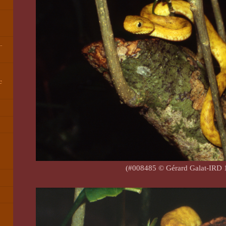
-
e
(#008485 © Gérard Galat-IRD 