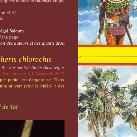
ang; Afrikanische
Baumschlange,
une Ebrié
ia
égal Saloum.
f the page
on des auteurs et des ayants droit
theris chlorechis
n Bush Viper
Westliche Buschviper
st Concern
ver 3.1
Assessed: 2012
que petite, est dangereuse. Deux
une et vert (voir la vidéo) : des
l de Taï