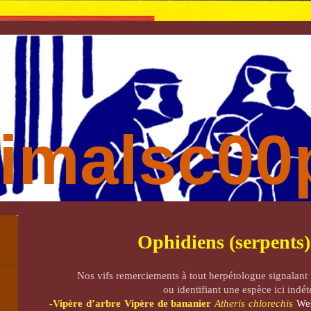
imalsc00p
Ophidiens (serpents)
Nos vifs remerciements
à tout herpétologue signalant
ou identifiant une espèce ici indé
-Vipère d’arbre Vipère de bananier
Atheris chlorechi
s
We