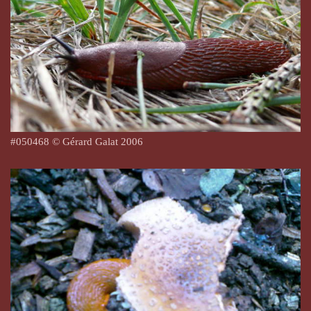
#
050468
© Gérard Galat 2006