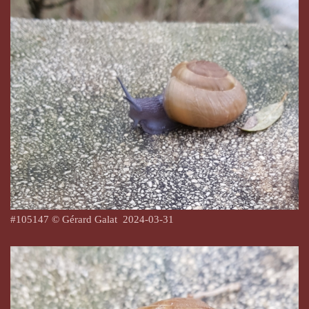
#105147 © Gérard Galat
2024-03-31