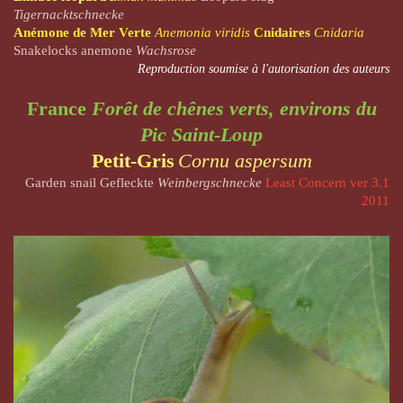
Tigernacktschnecke
Anémone de Mer Verte
Anemonia viridis
Cnidaires
Cnidaria
Snakelocks anemone
Wachsrose
Reproduction soumise à l'autorisation des auteurs
France
Forêt de chênes verts, environs du
Pic Saint-Loup
Petit-Gris
Cornu aspersum
Garden snail Gefleckte
Weinbergschnecke
Least Concern ver 3.1
2011