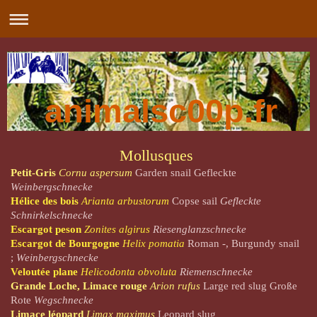
animalsc00p.fr
Mollusques
Petit-Gris
Cornu aspersum
Garden snail Gefleckte
Weinbergschnecke
Hélice des bois
Arianta arbustorum
Copse sail
Gefleckte
Schnirkelschnecke
Escargot peson
Zonites algirus
Riesenglanzschnecke
Escargot de Bourgogne
Helix pomatia
Roman -, Burgundy snail
;
Weinbergschnecke
Veloutée plane
Helicodonta obvoluta
Riemenschnecke
Grande Loche, Limace rouge
Arion rufus
Large red slug Große
Rote
Wegschnecke
Limace léopard
Limax maximus
Leopard slug