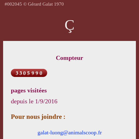
#002045 © Gérard Galat
1970
Ç
Compteur
pages visitées
depuis le
1/9/2016
Pour nous joindre :
galat-luong@animalscoop.fr