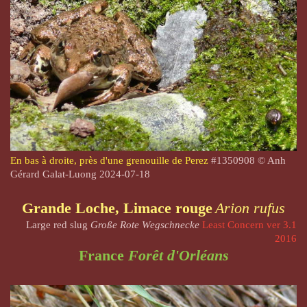
En bas à droite, près d'une grenouille de Perez
#1350908 © Anh
Gérard Galat-Luong 2024-07-18
Grande Loche, Limace rouge
Arion rufus
Large red slug
Große Rote Wegschnecke
Least Concern ver 3.1
2016
France
Forêt d'Orléans