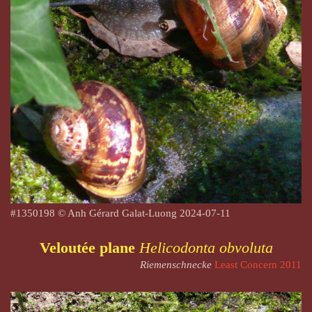
#1350198 © Anh Gérard Galat-Luong
2024-07-11
Veloutée plane
Helicodonta obvoluta
Riemenschnecke
Least Concern 2011