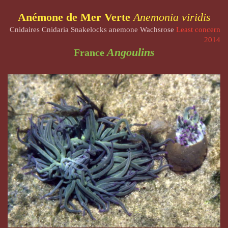
Anémone de Mer Verte
Anemonia viridis
Cnidaires Cnidaria Snakelocks anemone Wachsrose
Least concern
2014
Angoulins
France