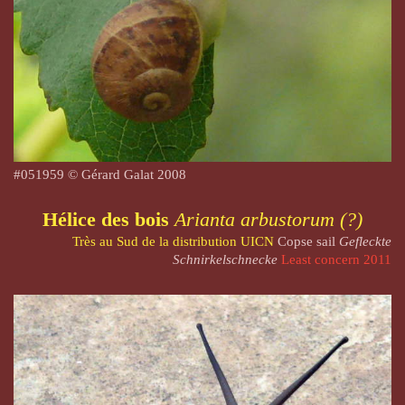
#051959 © Gérard Galat 2008
Hélice des bois
Arianta arbustorum (?)
Très au Sud de la distribution UICN
Copse sail
Gefleckte
Schnirkelschnecke
Least concern 2011