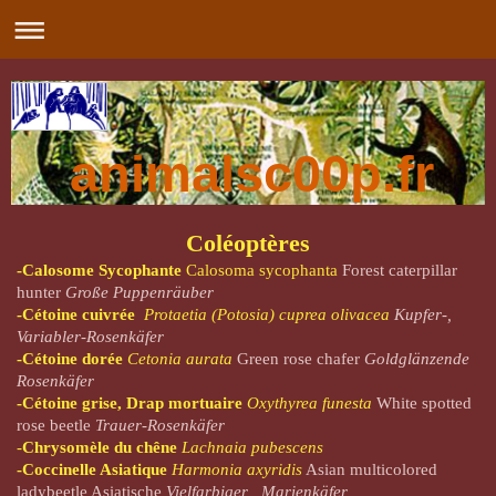
animalsc00p.fr
Coléoptères
-Calosome Sycophante
Calosoma sycophanta
Forest caterpillar
hunter
Große Puppenräuber
-Cétoine cuivrée
Protaetia (Potosia) cuprea olivacea
Kupfer-,
Variabler-Rosenkäfer
-Cétoine dorée
Cetonia aurata
Green rose chafer
Goldglänzende
Rosenkäfer
-Cétoine grise, Drap mortuaire
Oxythyrea funesta
White spotted
rose beetle
Trauer-Rosenkäfer
-
Chrysomèle du chêne
Lachnaia pubescens
-Coccinelle Asiatique
Harmonia axyridis
Asian multicolored
ladybeetle Asiatische
Vielfarbiger Marienkäfer