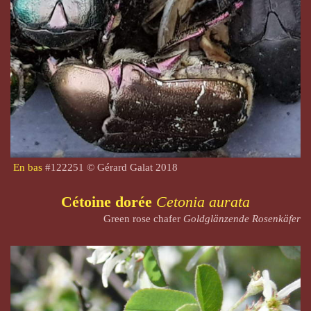
En bas
#
122251
© Gérard Galat 2018
Cétoine dorée
Cetonia aurata
Green rose chafer
Goldglänzende Rosenkäfer