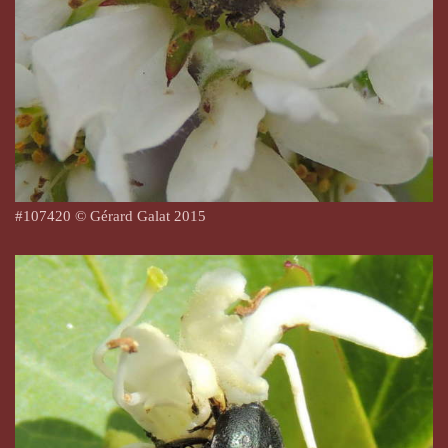
#
107420
© Gérard Galat 2015