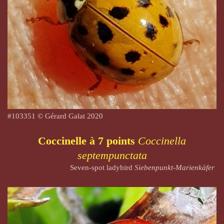
#103351 © Gérard Galat 2020
Coccinelle à 7 points
Coccinella
septempunctata
Seven-spot ladybird
Siebenpunkt-Marienkäfer