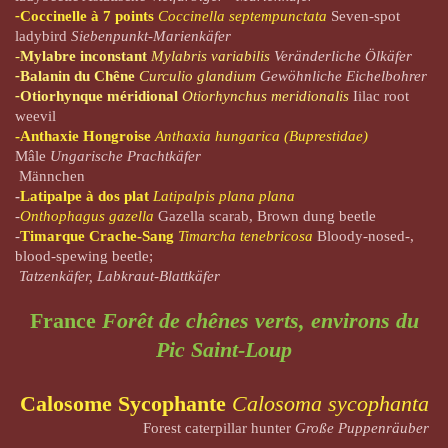
-
Coccinelle à 7 points
Coccinella septempunctata
Seven-spot
ladybird
Siebenpunkt-Marienkäfer
-
Mylabre inconstant
Mylabris variabilis
Veränderliche Ölkäfer
-
Balanin du Chêne
Curculio glandium
Gewöhnliche Eichelbohrer
-
Otiorhynque méridional
Otiorhynchus meridionalis
Iilac root
weevil
-
Anthaxie Hongroise
Anthaxia hungarica (Buprestidae)
Mâle
Ungarische Prachtkäfer
Männchen
-
Latipalpe à dos plat
Latipalpis plana plana
-
Onthophagus gazella
Gazella scarab, Brown dung beetle
-
Timarque Crache-Sang
Timarcha tenebricosa
Bloody-nosed-,
blood-spewing beetle;
Tatzenkäfer, Labkraut-Blattkäfer
France
Forêt de chênes verts, environs du
Pic Saint-Loup
Calosome Sycophante
Calosoma sycophanta
Forest caterpillar hunter
Große Puppenräuber