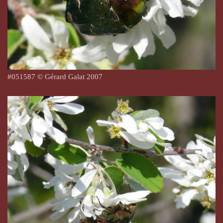
#
051587
© Gérard Galat 2007