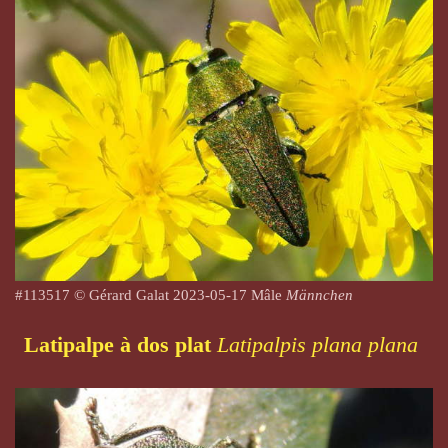
#113517 © Gérard Galat
2023-05-17
Mâle
Männchen
Latipalpe à dos plat
Latipalpis plana plana