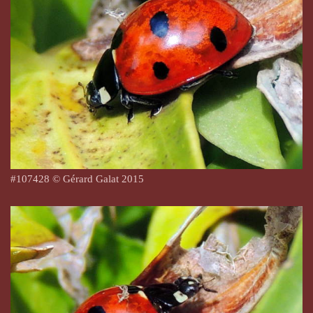
#
107428
© Gérard Galat 2015