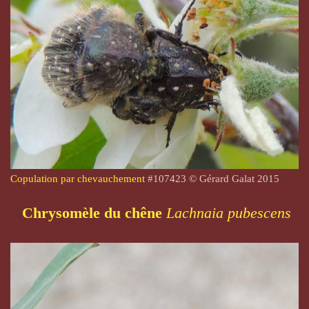
Copulation par chevauchement
#
107423
© Gérard Galat 2015
Chrysomèle du chêne
Lachnaia pubescens