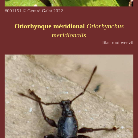
#
001151
© Gérard Galat 2022
Otiorhynque méridional
Otiorhynchus
meridionalis
Iilac root weevil