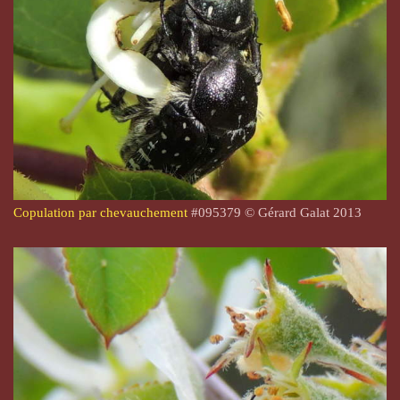
Copulation par chevauchement
#
095379
© Gérard Galat 2013