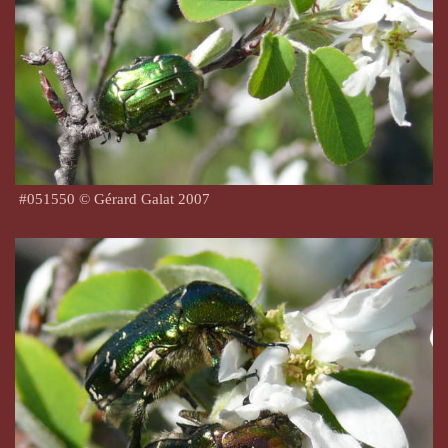
#
051550
© Gérard Galat 2007