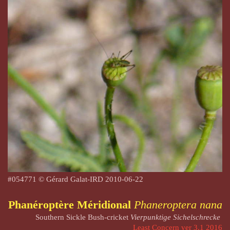
#
054771 © Gérard Galat-IRD 2010-06-22
Phanéroptère Méridional
Phaneroptera nana
Southern Sickle Bush-cricket
Vierpunktige Sichelschrecke
Least Concern ver 3.1 2016