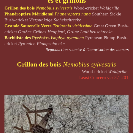
es et grillons
Grillon des bois
Nemobius sylvestris
Wood-cricket
Waldgrille
Phanéroptère Méridional
Phaneroptera nana
Southern Sickle
Bush-cricket
Vierpunktige Sichelschrecke
Grande Sauterelle Verte
Tettigonia viridissima
Great Green Bush-
cricket
Großes Grünes Heupferd, Grüne Laubheuschrecke
Barbitiste des Pyrénées
Isophya pyrenaea
Pyrenean Plump Bush-
cricket
Pyrenäen Plumpschrecke
Reproduction soumise à l'autorisation des auteurs
Grillon des bois
Nemobius sylvestris
Wood-cricket
Waldgrille
Least Concern ver 3.1 201