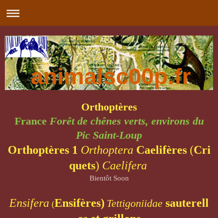
animalsc00p.fr
Orthoptères
France
Forêt de chênes verts, environs du
Pic Saint-Loup
Orthoptères
1
Orthoptera
Caelifères
(
Cri
quets
)
Caelifera
Bientôt Soon
Ensifera
Ensifères)
sauterell
Tettigoniidae
(