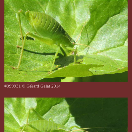
#
099931
© Gérard Galat 2014