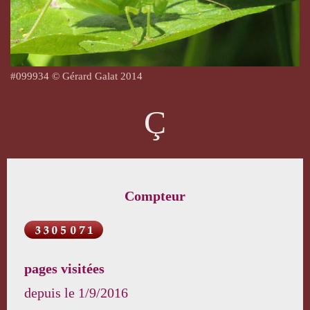
#
099934
© Gérard Galat 2014
Ç
Compteur
pages visitées
depuis le
1/9/2016