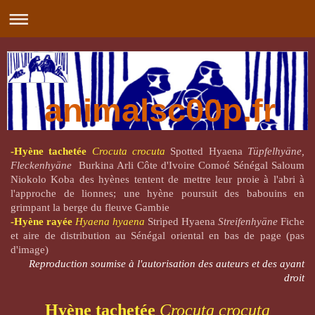
animalsc00p.fr
-Hyène tachetée
Crocuta crocuta
Spotted Hyaena
Tüpfelhyäne,
Fleckenhyäne
Burkina Arli Côte d'Ivoire Comoé Sénégal Saloum
Niokolo Koba des hyènes tentent de mettre leur proie à l'abri à
l'approche de lionnes; une hyène poursuit des babouins en
grimpant la berge du fleuve Gambie
-Hyène rayée
Hyaena hyaena
Striped Hyaena
Streifenhyäne
Fiche
et aire de distribution au Sénégal oriental en bas de page (pas
d'image)
Reproduction soumise à l'autorisation des auteurs et des ayant
droit
Hyène tachetée
Crocuta crocuta