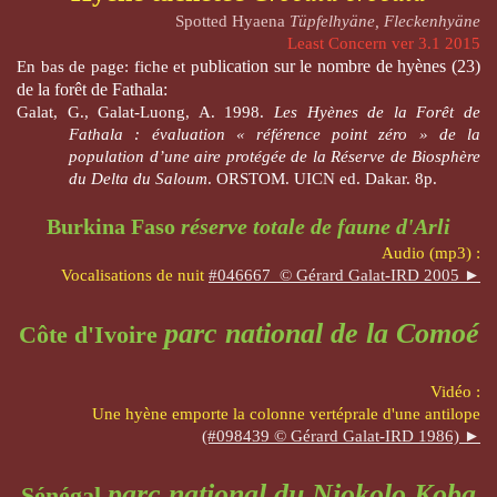
Spotted Hyaena
Tüpfelhyäne, Fleckenhyäne
Least Concern ver 3.1 2015
ublication sur le nombre
de hyènes
(23)
En bas de page: f
iche et p
de la forêt de Fathala:
Galat, G., Galat-Luong, A. 1998.
Les Hyènes de la Forêt de
Fathala : évaluation « référence point zéro » de la
population d’une aire protégée de la Réserve de Biosphère
du Delta du Saloum
. ORSTOM. UICN ed. Dakar. 8p.
Burkina Faso
réserve totale de faune d'Arli
Audio (mp3) :
Vocalisations de nuit
#046667 © Gérard Galat-IRD 2005 ►
parc national de la Comoé
Côte d'Ivoire
Vidéo :
Une hyène emporte la colonne vertéprale d'une antilope
(#098439 © Gérard Galat-IRD 1986) ►
parc national du Niokolo Koba
Sénégal