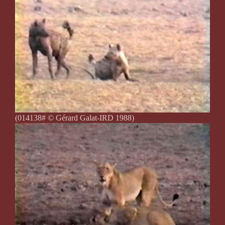
(014138# © Gérard Galat-IRD 1988)