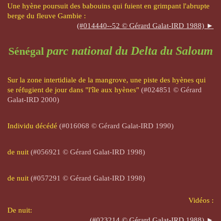
Une hyène poursuit des babouins qui fuient en grimpant l'abrupte
berge du fleuve Gambie :
(#014440--52 © Gérard Galat-IRD 1988) ►
parc national du Delta du Saloum
Sénégal
Sur la zone intertidiale de la mangrove, une p
iste
des hyènes qui
se réfugient de jour dans "l'île aux hyènes"
(#024851 © Gérard
Galat-IRD 2000)
Individu décédé
(#016068 © Gérard Galat-IRD 1990)
de nuit
(#056921 © Gérard Galat-IRD 1998)
de nuit
(#057291 © Gérard Galat-IRD 1998)
Vidéos :
De nuit:
(#023214 © Gérard Galat-IRD 1988) ►