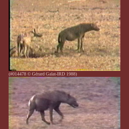
(#014478 © Gérard Galat-IRD 1988)