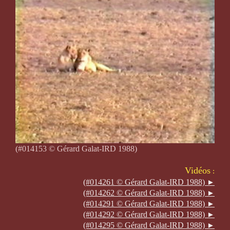
(#
014153 © Gérard Galat-IRD 1988)
Vidéos
:
(#014261 © Gérard Galat-IRD 1988)
►
(#014262 © Gérard Galat-IRD 1988)
►
(#014291 © Gérard Galat-IRD 1988)
►
(#014292 © Gérard Galat-IRD 1988)
►
(#014295 © Gérard Galat-IRD 1988)
►