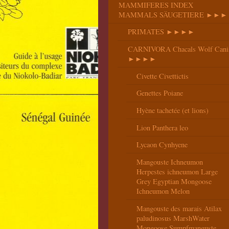
MAMMIFERES INDEX
MAMMALS SÄUGETIERE ►►►
PRIMATES ►►►►
CARNIVORA Chacals Wolf Cani
►►►►
Civette Civettictis
Genettes Poiane
Hyène tachetée (et lions)
Lion Panthera leo
Lycaon Cynhyene
Mangouste Ichneumon
Herpestes ichneumon Large
Grey Egyptian Mongoose
Ichneumon Melon
Mangouste des marais Atilax
paludinosus MarshWater
Mongoose Sumpfmanguste,