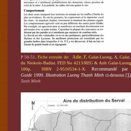
s
Adie, F,
P 50-51.
Fiche e
xtraite de:
Galat-Luong, A, Galat
du Niokolo-Badiar. FED No 4213/REG & Anh Galat-Luong 
Recommandé pa
100p. ISBN 2-9510534-1-X.
Guide
1999.
Illustration Luong Thanh Minh
ci-dessous
[T
Tanh Minh
,