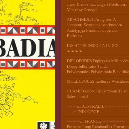
crabs Krebse Uca tangeri Palétuviers
Mangrove Senegal
ARACHNIDES .Araignées A-
scorpions Scorpions Arachnoidea
Amblypygi Pandinus imperator
Buthacus
INSECTES INSECTA INDEX
►►►►
DIPLOPODES Diplopoda Millipedes
Doppelfüßer Iules Julida
Polydesmides Polydesmida Bandfüße
MOLLUSQUES molluscs Weichtiere
CHAMPIGNONS Mushrooms Pilze
Schwammerl
-------en AUSTRALIE-----------------
----en INDONESIE---------------
---------en FRANCE-----------------
Pic saint-Loup Rambouillet Camargu