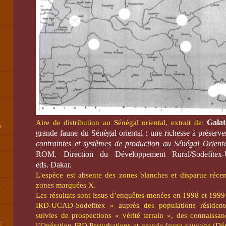
Galat
Aire de distribution au Sénégal oriental, extrait de:
r
grande faune du Sénégal oriental : une richesse à préserver
contraintes et systèmes de production au Sénégal Orien
ROM. Direction du Développement Rural/Sodefitex-
eds. Dakar.
L'espèce est absente des zones blanches et disparue récem
-
zones marquées X.
Les résultats sont issus d’enquêtes menées en 1998 et 1999
IRD-UCAD-Sodefitex » auprès des populations résident
suivies de prospections « vérité terrain », des connaissa
e
l’Opération IRD Perturbations et grande faune sauvage (Dé