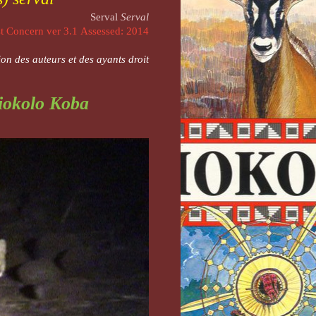
Serval
Serval
t Concern ver 3.1
Assessed: 2014
on des auteurs et des ayants droit
iokolo Koba