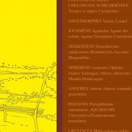
CHELONIANS SCHILDKRÖTEN
Trionyx à clapets Cyclanorbis
ANGUIMORPHES Varans Lézard
IGUANIENS Agamidae Agame des
colons Agama Toxiciphère Caméléon
GEKKOTIENS Stenodactylus
caudicinctus Hemidactylus fasciatus
Margouillats
OPHIDIENS (serpents) Ophidia
Snakes Schlangen Atheris chlorechis
Mamba Dendroaspis
ANOURES Anuran Anuren crapauds
grenouilles
POISSONS Périophthalme
Antennarius AQUARIUMS
Chrysyptera Pseudochromis
invertébrés
CRUSTACES Malacostraces crabes