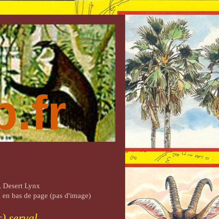
.fr
, Desert Lynx
al en bas de page (pas d'image)
s) serval