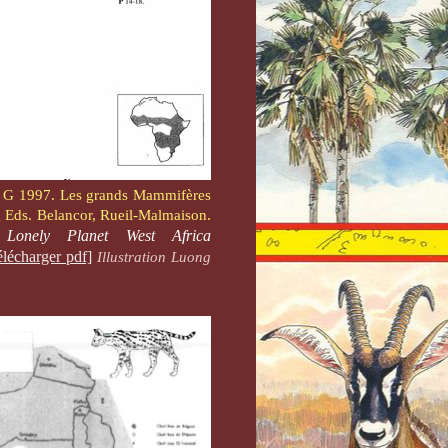
, G 1997. Les grands Mammifères
Eds. Belancor, Rueil-Malmaison.
r
Lonely Planet West Africa
élécharger pdf]
Illustration Luong