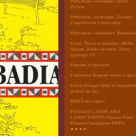
Publications scientifiques Aperçu
Preview
Publications scientifiques: Ecologie
Comportement Conservation
Publications scientifiques: Biomédica
Livres, Thèses et mémoires, affiches
dépliant, Bandes dessinées, Films
reportages TV
Panneaux d’exposition
Conférences Rapports inédits Logicie
Galerie d'images (délai au chargemen
archives du site
INDEX des espèces
PAYSAGES LANDSCAPES
LANDSCHAFTEN Végétaux Plants
Pflanzen Champignons INDEX
►►►►