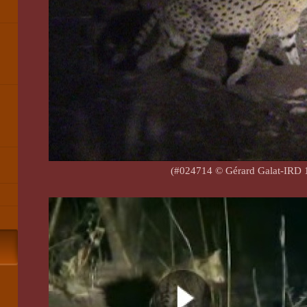
(#024714 © Gérard Galat-IRD 