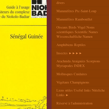
divers
Mammifères Pic-Saint-Loup
Mammifères Rambouillet
Oiseaux Birds Vögel Noms
scientifiques Scientific Names
Wissenschaftliche Namen
Amphibiens Reptiles
Insectes ►►►►
Arachnida Araignées Scorpions
Myriapodes INDEX
Mollusques Cnidaires
Végétaux Champignons
Liens utiles Useful links Nützliche
Links ►
Réservé à l'administration