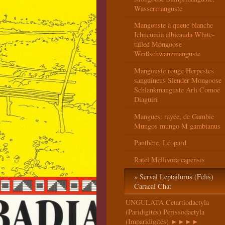
Wassermanguste
Mangouste à queue blanche
Ichneumia albicauda White-
tailed Mongoose
Weißschwanzmanguste
Mangouste rouge Herpestes
sanguineus Slender Mongoose
Schlankmanguste Arli Comoé
Diaguiri
Mangues: rayée, de Gambie
Mungos mungo M gambianus
Panthère, Léopard
Ratel Mellivora capensis
Serval Leptailurus (Felis)
Caracal Chat
UNGULATA Cetartiodactyla
(Paridigités) Perissodactyla
(Imparidigités) ►►►►