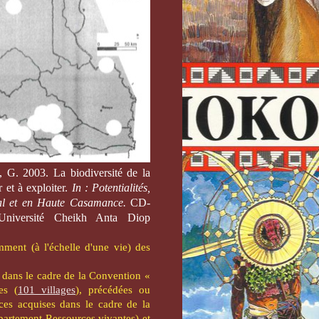
, G. 2003. La biodiversité de la
 et à exploiter.
In : Potentialités,
tal et en Haute Casamance.
CD-
Université Cheikh Anta Diop
ment (à l'échelle d'une vie) des
 dans le cadre de la Convention «
es (
101 villages
), précédées ou
nces acquises dans le cadre de la
partement Ressources vivantes) et