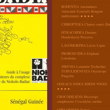
RODENTIA Anomalures
Aulacaude Ecureuils Rongeur
indéterminés ►►►►
CHIROPTERA Chauve-souris Ba
HYRACOIDEA Damans
Dendrohyrax Procavia
LAGOMORPHA Lièvre Lepus
PROBOSCIDEA Eléphant
Loxodonta
SIRENIA Lamantin Trichechus
TUBULIDENTATA Oryctérope
Pangolin
OISEAUX INDEX BIRDS VÖGEL
►►►►
CROCODILIENS Mecistops
cataphractus Crocodylus suchus
CHELONIENS Tortues