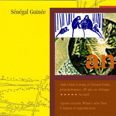
an
Anh Galat-Luong et Gérard Galat,
primatologues, 40 ans en Afrique
►►►►►Accueil
Ajouts récents What's new Neu
Citation et reproduction