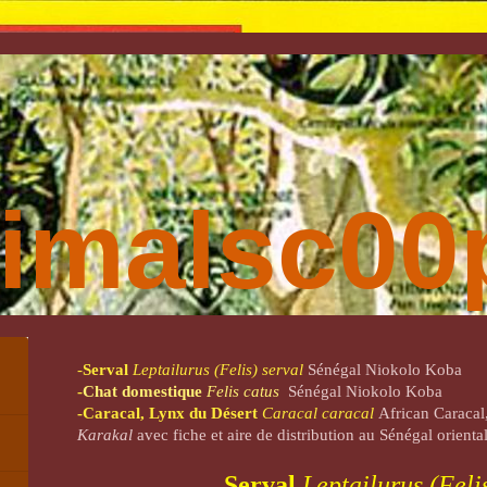
imalsc00p
-
Serval
Leptailurus (Felis) serval
Sénégal Niokolo Koba
-
Chat domestique
Felis catus
Sénégal Niokolo Koba
-Caracal, Lynx du Désert
Caracal caracal
African Caracal
Karakal
avec
f
iche
et aire de distribution au Sénégal orient
Serval
Leptailurus (Feli