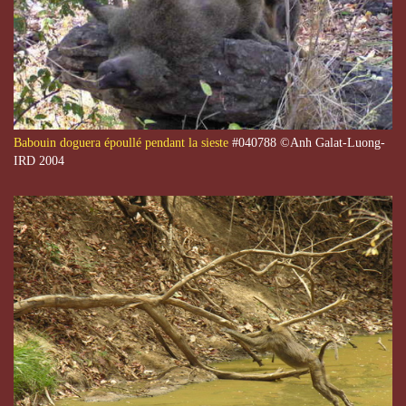
Babouin doguera époullé pendant la sieste
#040788 ©Anh Galat-Luong-
IRD 2004