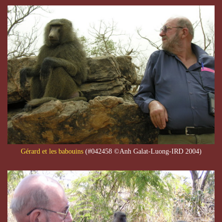
Gérard et les babouins
(#042458 ©Anh Galat-Luong-IRD 2004)