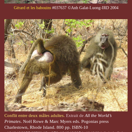
Gérard et les babouins
#037637 ©Anh Galat-Luong-IRD 2004
Conflit entre deux mâles adultes.
Extrait de
All the World’s
Primates
. Noël Rowe & Marc Myers eds. Pogonias press
Charlestown, Rhode Island. 800 pp. ISBN-10