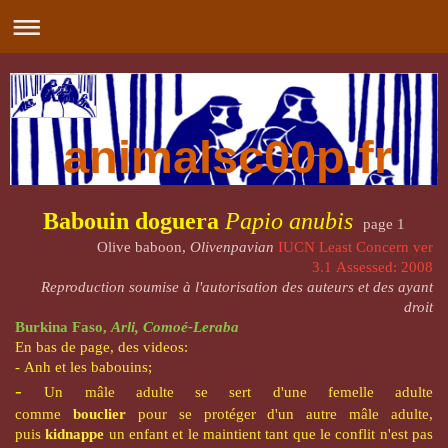
animalsc00p.fr
Babouin doguera
Papio anubis
page 1
Olive baboon,
Olivenpavian
IUCN
Least Concern ver
3.1
Assessed: 2008
Reproduction soumise à l'autorisation des auteurs et des ayant
droit
Burkina Faso,
Arli, Comoé-Leraba
En bas de page, des videos:
- Anh et les babouins;
-
Un mâle adulte se sert d'une femelle adulte
comme
bouclier
pour se protéger d'un autre mâle adulte,
puis
kidnappe
un enfant et le maintient tant que le conflit n'est pas