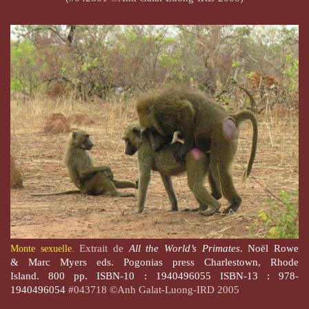
Extrait de
All the World’s Primates
. Noël Rowe
Monte sexuelle.
& Marc Myers eds. Pogonias press Charlestown, Rhode
Island. 800 pp. ISBN-10 : 1940496055 ISBN-13 : 978-
1940496054
#043718 ©Anh Galat-Luong-IRD 2005