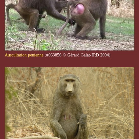
Auscultation penienne
(#063856 © Gérard Galat-IRD 2004)