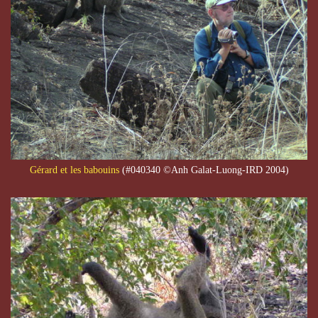
Gérard
et les babouins
(#040340 ©Anh Galat-Luong-IRD 2004)