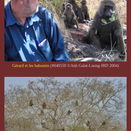
Gérard et les babouins
(#040550 ©Anh Galat-Luong-IRD 2004)