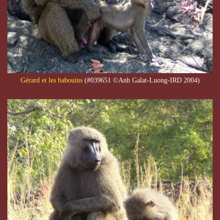
Gérard et les babouins
(#039651 ©Anh Galat-Luong-IRD 2004)