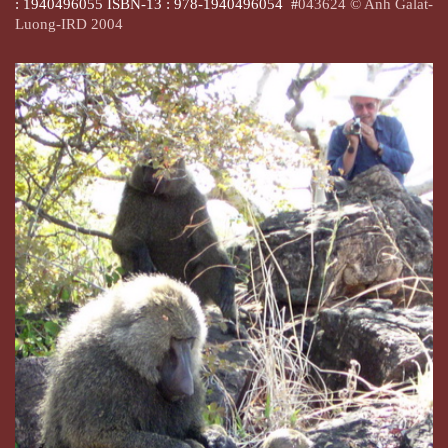
: 1940496055 ISBN-13 : 978-1940496054
043624 © Anh Galat-
#
Luong-IRD 2004