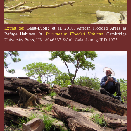
Extrait de:
Galat-Luong et al. 2016. African Flooded Areas as
Refuge Habitats.
In:
Primates in Flooded Habitats
. Cambridge
University Press, UK.
#046337 ©Anh Galat-Luong-IRD 1975