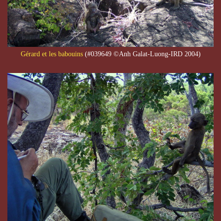
Gérard et les babouins
(#039649 ©Anh Galat-Luong-IRD 2004)