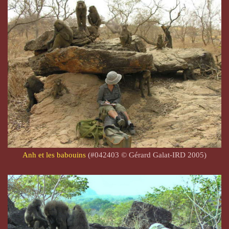
Anh et les babouins
(#042403 © Gérard Galat-IRD 2005)