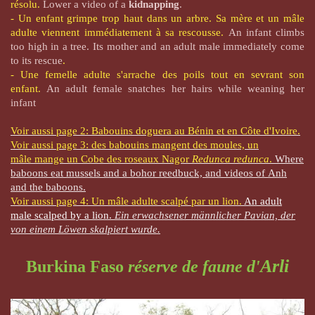
résolu.
Lower a video of a
kidnapping
.
-
Un enfant grimpe trop haut dans un arbre. Sa mère et un mâle
adulte viennent immédiatement à sa rescousse.
An infant climbs
too high in a tree. Its mother and an adult male immediately come
to its rescue
.
-
Une femelle adulte s'arrache des poils tout en sevrant son
enfant.
An adult female snatches her hairs while weaning her
infant
Voir aussi page 2: Babouins doguera au Bénin et en Côte d'Ivoire.
Voir aussi page 3: des babouins
mangent des moules, un
mâle mange un Cobe des roseaux Nagor
Redunca redunca
.
Where
baboons eat mussels and a bohor reedbuck, and videos of Anh
and the baboons.
Voir aussi page 4: Un mâle adulte scalpé par un lion.
An adult
male scalped by a lion.
Ein erwachsener männlicher Pavian, der
von einem Löwen skalpiert wurde.
Arli
Burkina Faso
réserve de faune d'