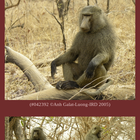
(#042392 ©Anh Galat-Luong-IRD 2005)