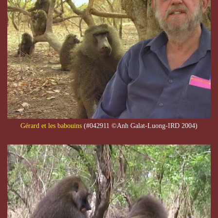
Gérard et les babouins
(#042911 ©Anh Galat-Luong-IRD 2004)