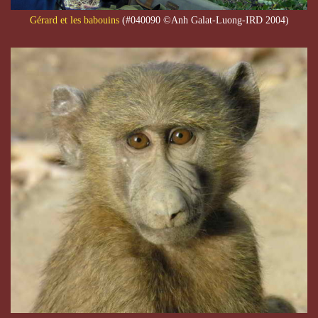
Gérard et les babouins
(#040090 ©Anh Galat-Luong-IRD 2004)