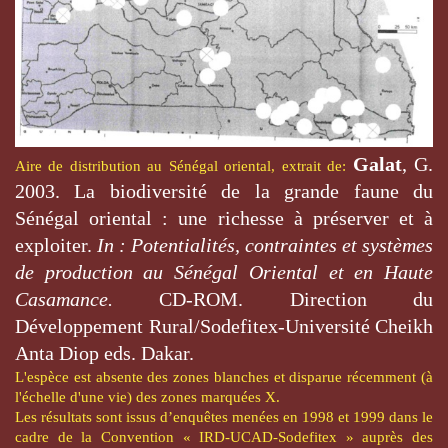
Galat
, G.
Aire de distribution au Sénégal oriental, extrait de:
2003. La biodiversité de la grande faune du
Sénégal oriental : une richesse à préserver et à
exploiter.
In : Potentialités, contraintes et systèmes
de production au Sénégal Oriental et en Haute
Casamance.
CD-ROM. Direction du
Développement Rural/Sodefitex-Université Cheikh
Anta Diop eds.
Dakar.
L'espèce est absente des zones blanches et disparue récemment (à
l'échelle d'une vie) des zones marquées X.
Les résultats sont issus d’enquêtes menées en 1998 et 1999 dans le
cadre de la Convention « IRD-UCAD-Sodefitex » auprès des