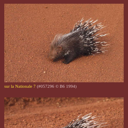
sur la Nationale 7
(#057296 © B6 1994)