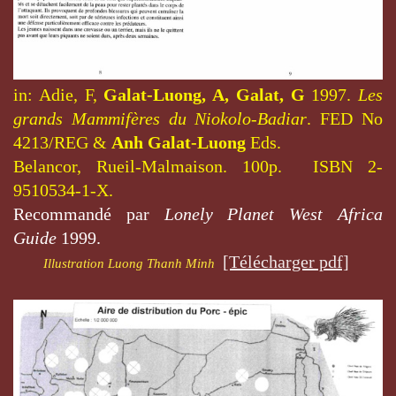
in: Adie, F,
Galat-Luong, A, Galat, G
1997.
Les
grands Mammifères du Niokolo-Badiar
.
FED No
4213/REG &
Anh Galat-Luong
Eds.
Belancor, Rueil-Malmaison. 100p. ISBN 2-
9510534-1-X.
Recommandé par
Lonely Planet West Africa
Guide
1999.
[Télécharger pdf]
Illustration Luong Thanh Minh