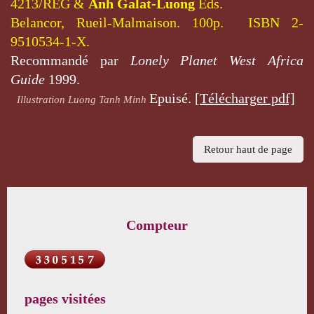
4213/REG &
Anh Galat-Luong
Eds.
Belancor, Rueil-Malmaison. 100p. ISBN 2-
9510534-1-X.
Recommandé par
Lonely Planet West Africa
Guide
1999.
Epuisé.
[Télécharger pdf]
Illustration Luong Tanh Minh
Retour haut de page
Compteur
pages visitées