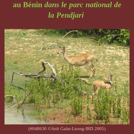
au Bénin
dans le parc national de
la
Pendjari
(#048630 ©Anh Galat-Luong-IRD 2005)