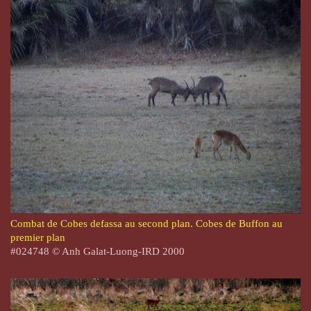
Combat de Cobes defassa au second plan. Cobes de Buffon au
premier plan
#024748
© Anh Galat-Luong-IRD 2000