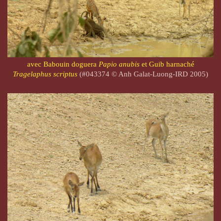
avec Babouin doguera
Papio anubis
et Guib harnaché
Tragelaphus scriptus
(#043374 © Anh Galat-Luong-IRD 2005)