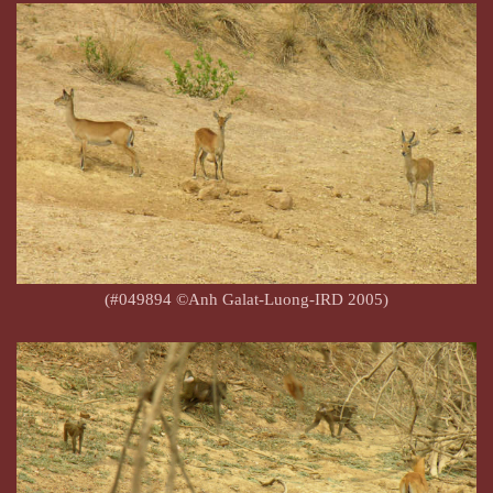
(#049894 ©Anh Galat-Luong-IRD 2005)