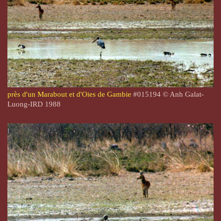
près d'un Marabout et d'Oies de Gambie
#015194 © Anh Galat-
Luong-IRD 1988