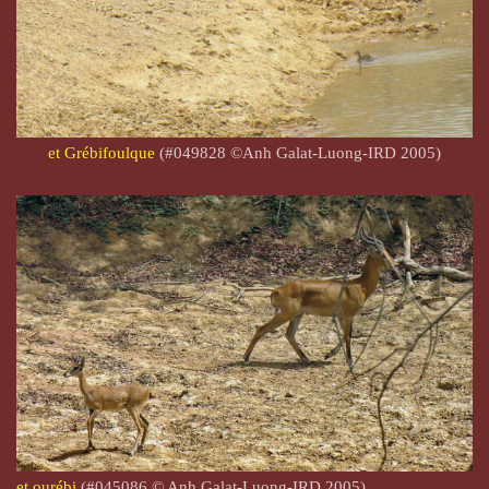
et Grébifoulque
(#049828 ©Anh Galat-Luong-IRD 2005)
et ourébi
(#045086 © Anh Galat-Luong-IRD 2005)