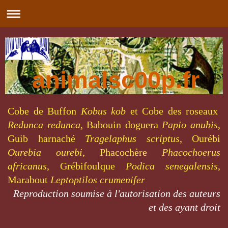
animalsc00p.fr
Cobe de Buffon
Kobus kob
et Cobe des roseaux
Redunca redunca
, Babouin doguera
Papio anubis
,
Guib harnaché
Tragelaphus scriptus
, Ourébi
Ourebia ourebi
, Phacochère
Phacochoerus
africanus
, Grébifoulque
Podica senegalensis
,
Marabout
Leptoptilos crumenifer
R
eproduction soumise à l'autorisation des auteurs
et des ayant droit