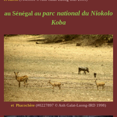
parc national du
Niokolo
au Sénégal
au
Koba
et Phacochère
(#0227897 © Anh Galat-Luong-IRD 1998)