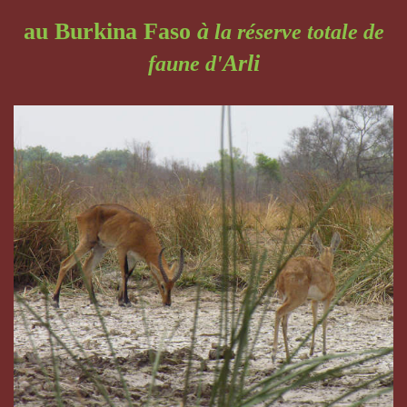
au Burkina Faso
à
la réserve totale de
Arli
faune d'