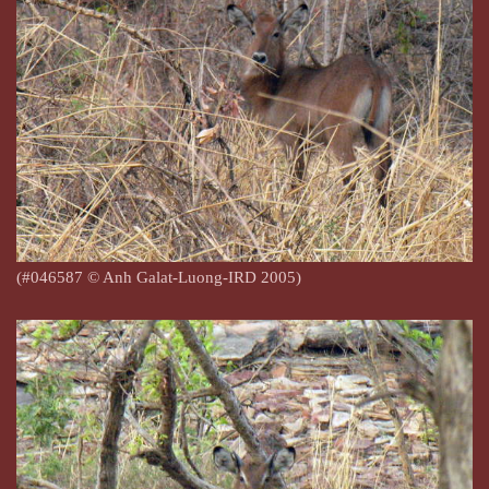
(#046587
© Anh Galat-Luong-IRD 2005)