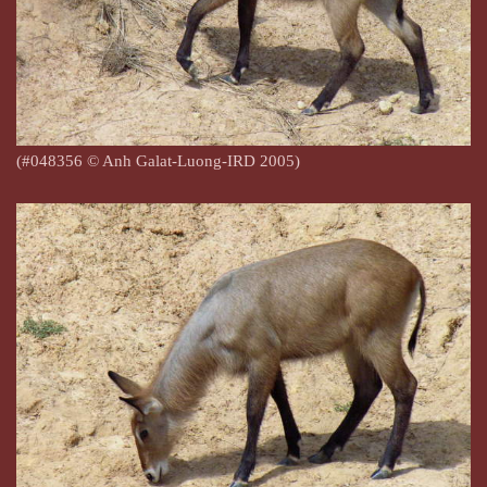
(#048356
© Anh Galat-Luong-IRD 2005)