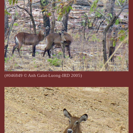
(#046849
© Anh Galat-Luong-IRD 2005)