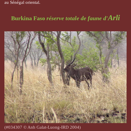
au Sénégal oriental.
Arli
Burkina Faso
réserve totale de faune d'
(#034307
© Anh Galat-Luong-IRD 2004)