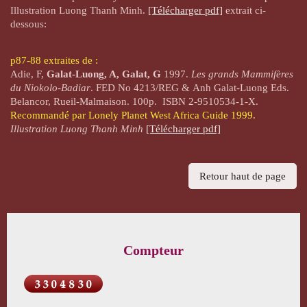
Illustration Luong Thanh Minh.
[Télécharger pdf]
extrait ci-
dessous:
p87-88 extraites de :
Adie, F,
Galat-Luong, A, Galat, G
1997.
Les grands Mammifères
du Niokolo-Badiar
. FED No 4213/REG & Anh Galat-Luong Eds.
Belancor, Rueil-Malmaison. 100p. ISBN 2-9510534-1-X.
Recommandé par Lonely Planet West Africa Guide 1999.
Illustration Luong Thanh Minh
[Télécharger pdf]
Retour haut de page
Compteur