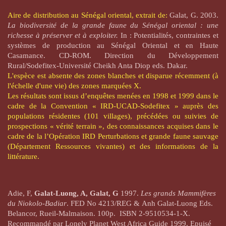
Aire de distribution au Sénégal oriental, extrait de:
Galat, G. 2003.
La biodiversité de la grande faune du Sénégal oriental : une
richesse à préserver et à exploiter.
In : Potentialités, contraintes et
systèmes de production au Sénégal Oriental et en Haute
Casamance. CD-ROM. Direction du Développement
Rural/Sodefitex-Université Cheikh Anta Diop eds. Dakar.
L'espèce est absente des zones blanches et disparue récemment (à
l'échelle d'une vie) des zones marquées X.
Les résultats sont issus d’enquêtes menées en 1998 et 1999 dans le
cadre de la Convention « IRD-UCAD-Sodefitex » auprès des
populations résidentes (101 villages), précédées ou suivies de
prospections « vérité terrain », des connaissances acquises dans le
cadre de la l’Opération IRD Perturbations et grande faune sauvage
(Département Ressources vivantes) et des informations de la
littérature.
Adie, F,
Galat-Luong, A, Galat, G
1997.
Les grands Mammifères
du Niokolo-Badiar
. FED No 4213/REG & Anh Galat-Luong Eds.
Belancor, Rueil-Malmaison. 100p. ISBN 2-9510534-1-X.
Recommandé par Lonely Planet West Africa Guide 1999. Epuisé