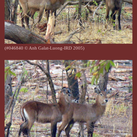
(#046840
© Anh Galat-Luong-IRD 2005)