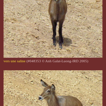
vers une saline
(#048353 © Anh Galat-Luong-IRD 2005)