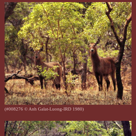
(#008276
© Anh Galat-Luong-IRD 1980)