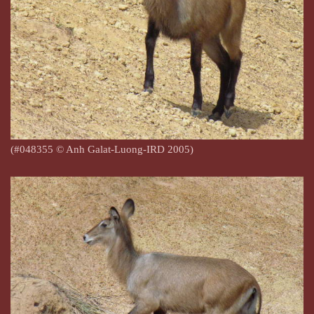
(#048355
© Anh Galat-Luong-IRD 2005)