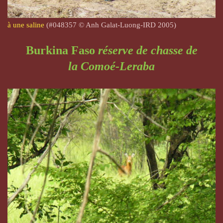
à une saline
(#048357
© Anh Galat-Luong-IRD 2005)
Burkina Faso
réserve de chasse de
la
Comoé-Leraba