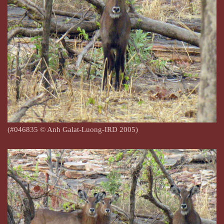
(#046835
© Anh Galat-Luong-IRD 2005)