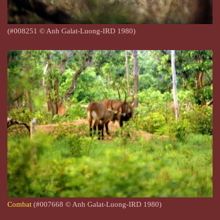
(#008251
© Anh Galat-Luong-IRD 1980)
Combat
(#007668
© Anh Galat-Luong-IRD 1980)