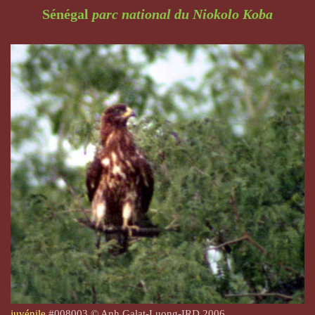
Sénégal
parc national du Niokolo Koba
juvénile
#008003 © Anh Galat-Luong-IRD 2006