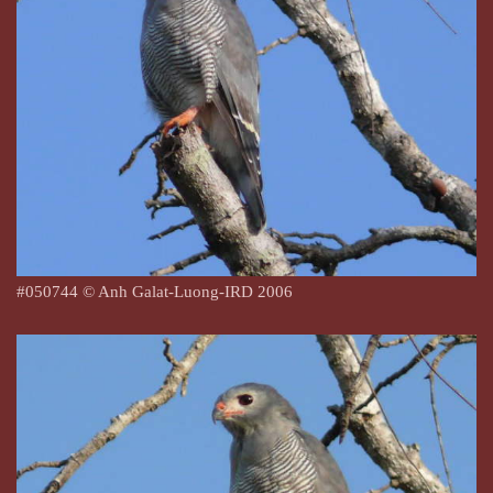
#
050744
© Anh Galat-Luong-IRD 2006