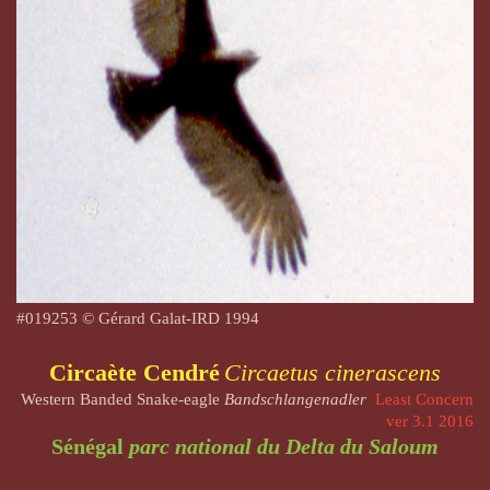
#019253 © Gérard Galat-IRD
1994
Circaète Cendré
Circaetus cinerascens
Western Banded Snake-eagle
Bandschlangenadler
Least Concern
ver 3.1 2016
Sénégal
parc national du Delta du Saloum