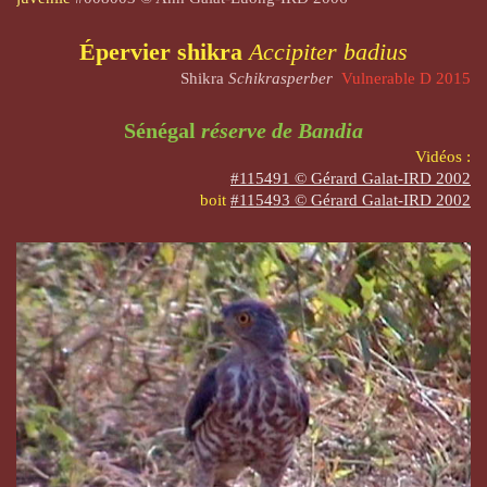
Épervier shikra
Accipiter badius
Shikra
Schikrasperber
Vulnerable D 2015
Sénégal
réserve de Bandia
Vidéos :
#115491 © Gérard Galat-IRD 2002
boit
#115493 © Gérard Galat-IRD 2002