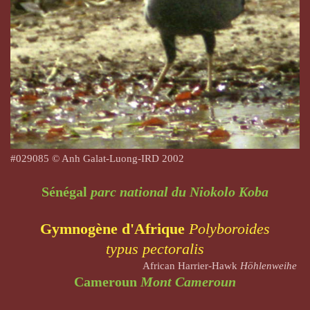
#
029085
© Anh Galat-Luong-IRD 2002
Sénégal
parc national du Niokolo Koba
Gymnogène d'Afrique
Polyboroides
typus
pectoralis
African Harrier-Hawk
Höhlenweihe
Cameroun
Mont Cameroun