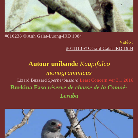
#
010238
© Anh Galat-Luong-IRD 1984
Vidéo :
#011113 © Gérard Galat-IRD 1984
Autour unibande
Kaupifalco
monogrammicus
Lizard Buzzard
Sperberbussard
Least Concern ver 3.1 2016
Burkina Faso
réserve de chasse de la Comoé-
Leraba