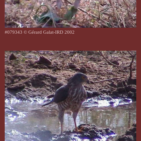
#079343 © Gérard Galat-IRD 2002