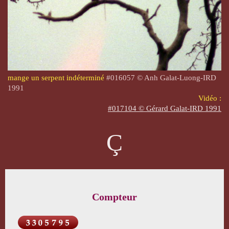
mange un serpent indéterminé
#016057 © Anh Galat-Luong-IRD
1991
Vidéo :
#017104 © Gérard Galat-IRD 1991
Ç
Compteur