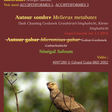
Voir auss
i
ACCIPITIFORMES 1
.
ACCIPITIFORMES 3
Autour sombre
Melierax metabates
Dark Chanting Goshawk
Graubürzel-Singhabicht, Kleine
Singhabicht
Least Concern ver 3.1 2016
Autour gabar
Micronisus gabar
Gabar
Goshawk
Gabarhabicht
Sénégal
Saloum
Vidéo :
#097280 © Gérard Galat-IRD 2002