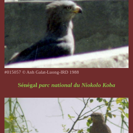
#
015057
© Anh Galat-Luong-IRD 1988
Sénégal
parc national du Niokolo Koba