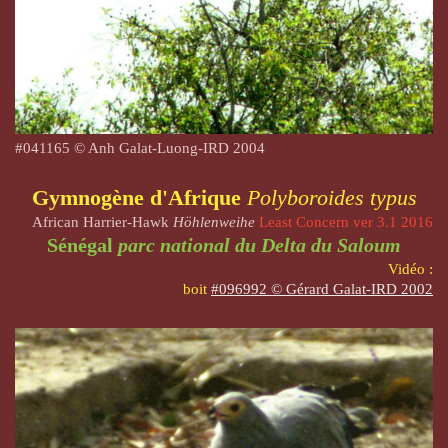
#041165 © Anh Galat-Luong-IRD 200
4
Gymnogène d'Afrique
Polyboroides typus
African Harrier-Hawk
Höhlenweihe
Least Concern ver 3.1 2016
Sénégal
parc national du Delta du Saloum
Vidéo :
boit
#096992 © Gérard Galat-IRD 2002