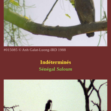
#
015085
© Anh Galat-Luong-IRD 1988
Indéterminés
Sénégal
Saloum