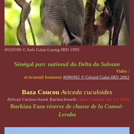
#020598 © Anh Galat-Luong-IRD 1995
Sénégal
parc national du Delta du Saloum
Vidéo :
et écureuil fouisseur
#096992 © Gérard Galat-IRD 2002
Baza Coucou
Aviceda cuculoides
African Cuckoo-hawk
Kuckucksweih
Least Concern ver 3.1 2016
Burkina Faso
réserve de chasse de la Comoé-
Leraba