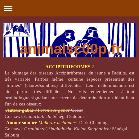
animalsc00p.fr
ACCIPITRIFORMES 2
Le plumage des oiseaux Accipitriformes, du jeune à l'adulte, est
très variable. Parfois même, certaine espèces présentent des
"formes" (claires/sombres) différentes. Leur déttermination est
ainsi parfois très difficile. Nos vifs remerciements à tout
ornithologue signalant une erreur de détermination ou identifiant
l'un de ces oiseaux.
-Autour gabar
Micronisus gabar
Gabar
Goshawk
Gabarhabicht
Sénégal Saloum
-
Autour sombre
Melierax metabates
Dark Chanting
Goshawk
Graubürzel-Singhabicht, Kleine Singhabicht
Sénégal
Saloum