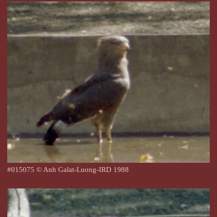
#
015075
© Anh Galat-Luong-IRD 1988