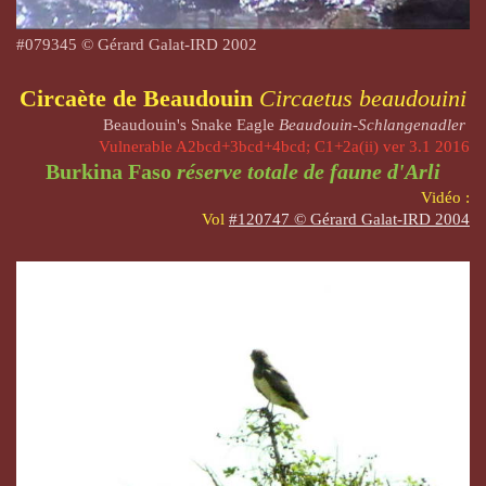
#
079345
© Gérard Galat-IRD 2002
Circaète de Beaudouin
Circaetus beaudouini
Beaudouin's Snake Eagle
Beaudouin-Schlangenadler
Vulnerable A2bcd+3bcd+4bcd; C1+2a(ii) ver 3.1 2016
Burkina Faso
réserve totale de faune d'Arli
Vidéo :
Vol
#120747 © Gérard Galat-IRD 2004