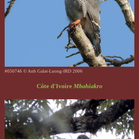
#
050746
© Anh Galat-Luong-IRD 2006
Côte d'Ivoire
Mbahiakro