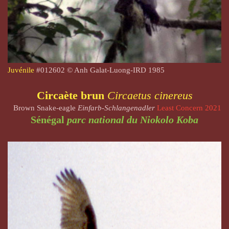
Juvénile
#
012602
© Anh Galat-Luong-IRD 1985
Circaète brun
Circaetus cinereus
Brown Snake-eagle
Einfarb-Schlangenadler
Least Concern 2021
Sénégal
parc national du Niokolo Koba