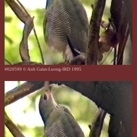
#
020599
© Anh Galat-Luong-IRD 1995