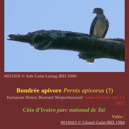
#051056 © Anh Galat-Luong-IRD 2006
Bondrée apivore
Pernis apivorus
(?)
European Honey Buzzard
Wespenbussard
Least Concern ver 3.1
2015
Côte d'Ivoire
parc national de Taï
Vidéo :
#010663 © Gérard Galat-IRD 1984