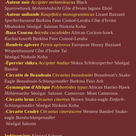
-Autour noir
Accipiter melanoleucus
Black
Sparrowhawk
Mohrenhabicht
Côte d'Ivoire lagune Ebrié
-
Autour unibande
Kaupifalco monogrammicus
Lizard Buzzard
Sperberbussard
Burkina Faso Comoé-Leraba Côte d'Ivoire
Mbahiakro Sénégal Saloum Niokola Koba
-Baza Coucou
Aviceda cuculoides
African Cuckoo-hawk
Kuckucksweih
Burkina Faso Comoé-Leraba
-Bondrée apivore
Pernis apivorus
European Honey Buzzard
Wespenbussard
Côte d'Ivoire Taï
Sénégal Niokolo Koba
-Épervier shikra
Accipiter badius
Shikra
Schikrasperber
Sénégal
Bandia
-Circaète de Beaudouin
Circaetus beaudouini
Beaudouin's Snake
Eagle
Beaudouin-Schlangenadler
Burkina Faso Arli
-Gymnogène d'Afrique
Polyboroides typus
African Harrier-Hawk
Höhlenweihe
Sénégal Saloum
Cameroun Mont Cameroun
-
Circaète brun
Circaetus cinereus
Brown Snake-eagle
Einfarb-
Schlangenadler
Sénégal Niokolo Koba
-
Circaète Cendré
Circaetus cinerascens
Western Banded Snake-
eagle
Bandschlangenadler
Sénégal Saloum
Indéterminés
Sénégal Saloum