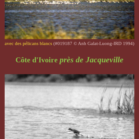
avec des pélicans blancs
(#019187 © Anh Galat-Luong-IRD 1994)
près de Jacqueville
Côte d'Ivoire