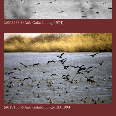
(#003288 © Anh Galat-Luong 1974)
(#019180 © Anh Galat-Luong-IRD 1994)