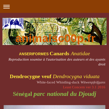
animalsc00p.fr
Canards
Anatidae
ANSERIFORMES
Reproduction soumise à l'autorisation des auteurs et des ayants
droit
Dendrocygne veuf
Dendrocygna viduata
White-faced Whistling-duck
Witwenpfeifgans
Least Concern ver 3.1 2016
parc national du Djoudj
Sénégal