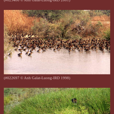
(#025486 © Anh Galat-Luong-IRD 2001)
(#022697 © Anh Galat-Luong-IRD 1998)