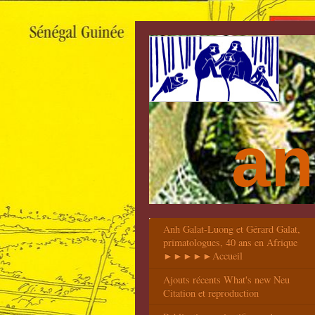
an
Anh Galat-Luong et Gérard Galat,
primatologues, 40 ans en Afrique
►►►►►Accueil
Ajouts récents What's new Neu
Citation et reproduction