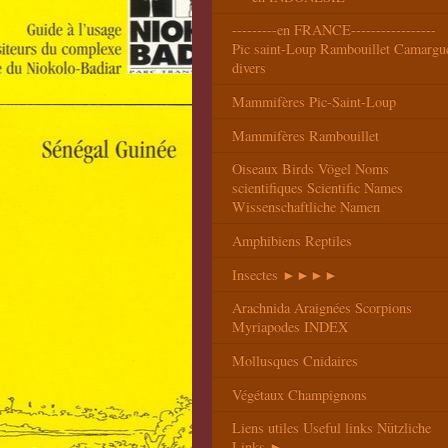
---------en FRANCE-----------------
Pic saint-Loup Rambouillet Camargu
divers
Mammifères Pic-Saint-Loup
Mammifères Rambouillet
Oiseaux Birds Vögel Noms
scientifiques Scientific Names
Wissenschaftliche Namen
Amphibiens Reptiles
Insectes ►►►►
Arachnida Araignées Scorpions
Myriapodes INDEX
Mollusques Cnidaires
Végétaux Champignons
Liens utiles Useful links Nützliche
Links ►