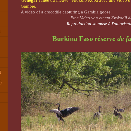
-
Sénégal
Vallée du Fleuve,
Niokolo Koba avec u
ne vidéo d
Gambie.
A video of a crocodile capturing a Gambia goose.
Eine Video von einem Krokodil d
Reproduction soumise à l'autorisati
l
Burkina Faso
réserve de f
l
t)