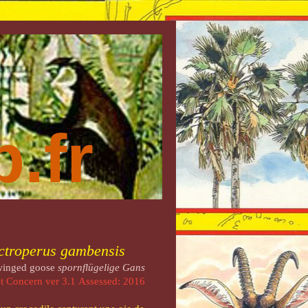
.fr
ctroperus gambensis
winged goose
spornflügelige Gans
 Concern ver 3.1 Assessed: 2016