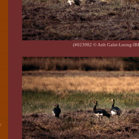
(#023982 © Anh Galat-Luong-IR
e