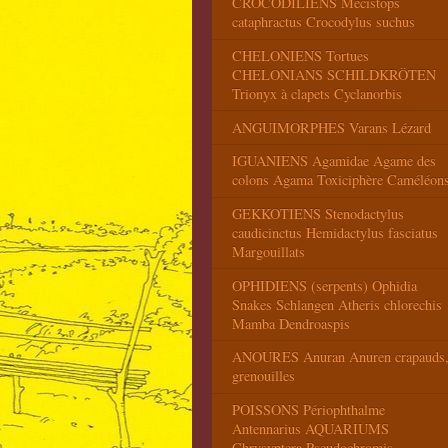
CROCODILIENS Mecistops
cataphractus Crocodylus suchus
CHELONIENS Tortues
CHELONIANS SCHILDKRÖTEN
Trionyx à clapets Cyclanorbis
ANGUIMORPHES Varans Lézard
IGUANIENS Agamidae Agame des
colons Agama Toxiciphère Caméléon
GEKKOTIENS Stenodactylus
caudicinctus Hemidactylus fasciatus
Margouillats
OPHIDIENS (serpents) Ophidia
Snakes Schlangen Atheris chlorechis
Mamba Dendroaspis
ANOURES Anuran Anuren crapauds
grenouilles
POISSONS Périophthalme
Antennarius AQUARIUMS
Chrysyptera Pseudochromis