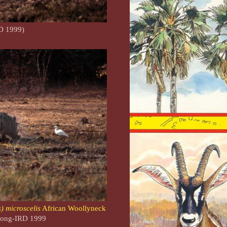
D 1999)
) microscelis
African Woollyneck
uong-IRD 1999