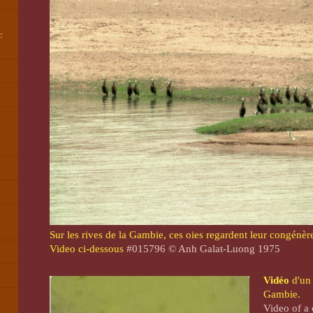
e
Sur les rives de la Gambie, ces oies regardent leur congénèr
Video ci-dessous
#015796 © Anh Galat-Luong 1975
Vidéo
d'un 
Gambie.
Video of a