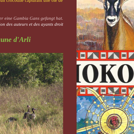
'un crocodile capturant une oie de
er eine Gambia Gans gefangt hat.​
on des auteurs et des ayants droit
aune d'Arli