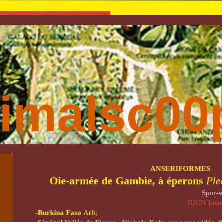
imalsc00p
ANSERIFORMES
Oie-armée de Gambie, à éperons
Ple
S
pur-
IUCN Least
-
Burkina Faso
Arli;