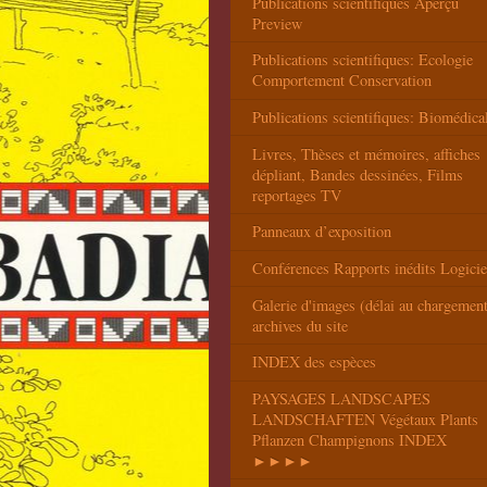
Publications scientifiques Aperçu
Preview
Publications scientifiques: Ecologie
Comportement Conservation
Publications scientifiques: Biomédica
Livres, Thèses et mémoires, affiches
dépliant, Bandes dessinées, Films
reportages TV
Panneaux d’exposition
Conférences Rapports inédits Logicie
Galerie d'images (délai au chargemen
archives du site
INDEX des espèces
PAYSAGES LANDSCAPES
LANDSCHAFTEN Végétaux Plants
Pflanzen Champignons INDEX
►►►►