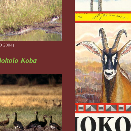
D 2004)
iokolo Koba