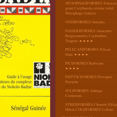
MUSOPHAGIFORMES Touracos
géant Corythaeola cristata violet
Musophaga violacea
OTIDIFORMES Outardes
PASSERIFORMES Amarantes
Bergeronnettes Cordonbleu
Traquets ►►►►
PELECANIFORMES Pélican
blanc ►►►►
PICIFORMES Barbicans
►►►►
PSITTACIFORMES Perroquet
Perruche
SULIFORMES Anhinga
Cormorans
STRIGIFORMES Chouette Effrai
Hibou COLIIFORMES Colious