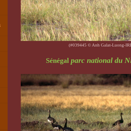
S
(#039445 © Anh Galat-Luong-IR
parc national du
N
Sénégal