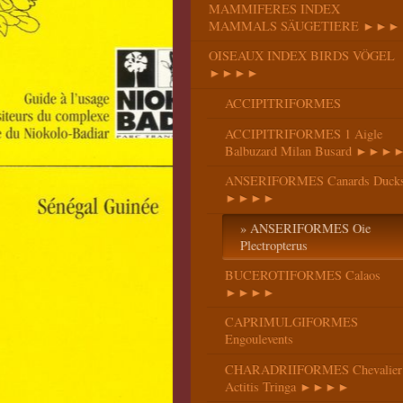
MAMMIFERES INDEX
MAMMALS SÄUGETIERE ►►►
OISEAUX INDEX BIRDS VÖGEL
►►►►
ACCIPITRIFORMES
ACCIPITRIFORMES 1 Aigle
Balbuzard Milan Busard ►►►
ANSERIFORMES Canards Duck
►►►►
ANSERIFORMES Oie
Plectropterus
BUCEROTIFORMES Calaos
►►►►
CAPRIMULGIFORMES
Engoulevents
CHARADRIIFORMES Chevalier
Actitis Tringa ►►►►