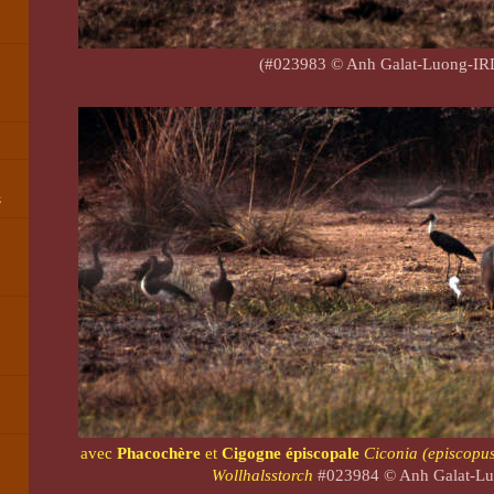
(#023983 © Anh Galat-Luong-IR
s
,
avec
Phacochère
et
Cigogne épiscopale
Ciconia (episcopus
Wollhalsstorch
#023984 © Anh Galat-L