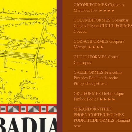
CICONIIFORMES Cigognes
Marabout Ibis ►►►►
COLUMBIFORMES Colombar
Gangas Pigeon CUCULIFORME
Coucou
CORACIIFORMES Guêpiers
Merops ►►►►
CUCULIFORMES Coucal
Centropus
GALLIFORMES Francolins
Pintades Poulette de roche
Ptilopachus petrosus
GRUIFORMES Grébifoulque
Finfoot Podica ►►►►
MIRANDORNITHES
PHOENICOPTERIFORMES
PODICIPEDIFORMES Flamand
rose