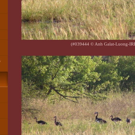
(#039444 © Anh Galat-Luong-IR
►
s