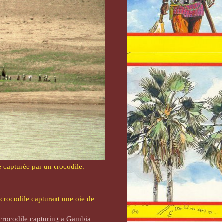
e capturée par un crocodile.
crocodile capturant une oie de
 crocodile capturing a Gambia