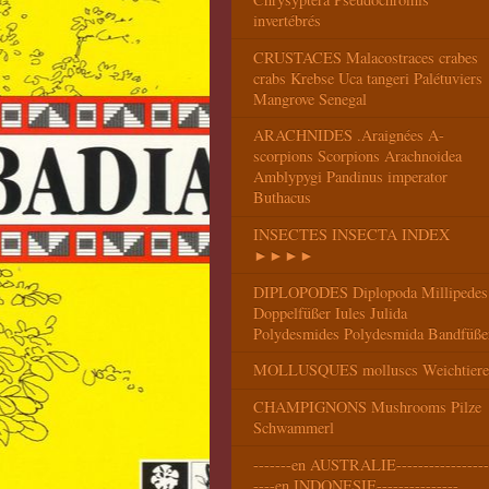
invertébrés
CRUSTACES Malacostraces crabes
crabs Krebse Uca tangeri Palétuviers
Mangrove Senegal
ARACHNIDES .Araignées A-
scorpions Scorpions Arachnoidea
Amblypygi Pandinus imperator
Buthacus
INSECTES INSECTA INDEX
►►►►
DIPLOPODES Diplopoda Millipedes
Doppelfüßer Iules Julida
Polydesmides Polydesmida Bandfüße
MOLLUSQUES molluscs Weichtiere
CHAMPIGNONS Mushrooms Pilze
Schwammerl
-------en AUSTRALIE-----------------
----en INDONESIE---------------