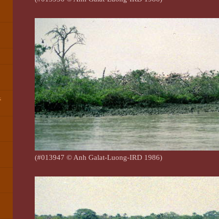
►
s
(#013947 © Anh Galat-Luong-IRD 1986)