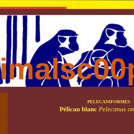
imalsc00p
PELECANIFORMES
Pélican blanc
Pelecanus on