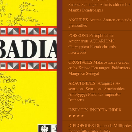
Snakes Schlangen Atheris chlorechis
Mamba Dendroaspis
ANOURES Anuran Anuren crapauds
grenouilles
POISSONS Périophthalme
Antennarius AQUARIUMS
Chrysyptera Pseudochromis
invertébrés
CRUSTACES Malacostraces crabes
crabs Krebse Uca tangeri Palétuviers
Mangrove Senegal
ARACHNIDES .Araignées A-
scorpions Scorpions Arachnoidea
Amblypygi Pandinus imperator
Buthacus
INSECTES INSECTA INDEX
►►►►
DIPLOPODES Diplopoda Millipedes
Doppelfüßer Iules Julida