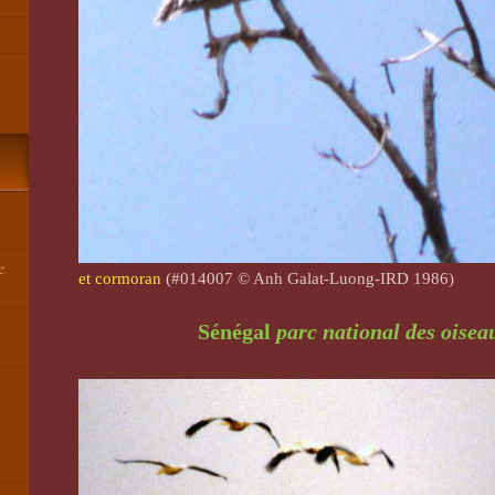
e
et cormoran
(#014007 © Anh Galat-Luong-IRD 1986)
Sénégal
parc national des oisea