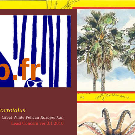
.fr
ocrotalus
Great White Pelican
Rosapelikan
Least Concern ver 3.1 2016