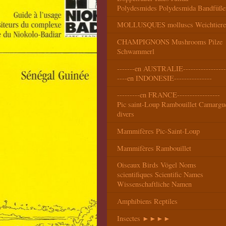
Polydesmides Polydesmida Bandfüße
MOLLUSQUES molluscs Weichtiere
CHAMPIGNONS Mushrooms Pilze
Schwammerl
-------en AUSTRALIE-----------------
----en INDONESIE---------------
---------en FRANCE-----------------
Pic saint-Loup Rambouillet Camargu
divers
Mammifères Pic-Saint-Loup
Mammifères Rambouillet
Oiseaux Birds Vögel Noms
scientifiques Scientific Names
Wissenschaftliche Namen
Amphibiens Reptiles
Insectes ►►►►