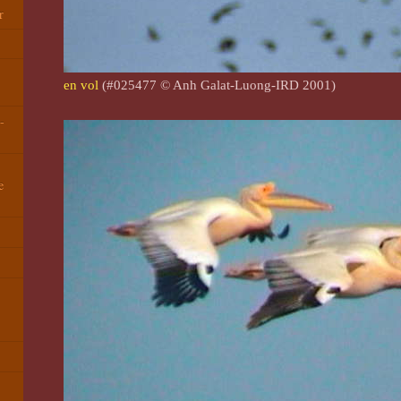
r
en vol
(#025477 © Anh Galat-Luong-IRD 2001)
-
e