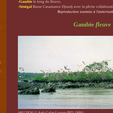
-
Gambie
le long du fleuve,
-
Sénégal
Basse Casamance Djoudj avec la pêche collaborati
Reproduction soumise à l'autorisati
Gambie
fleuve
l
l
t)
(#013936 © Anh Galat-Luong-IRD 1986)