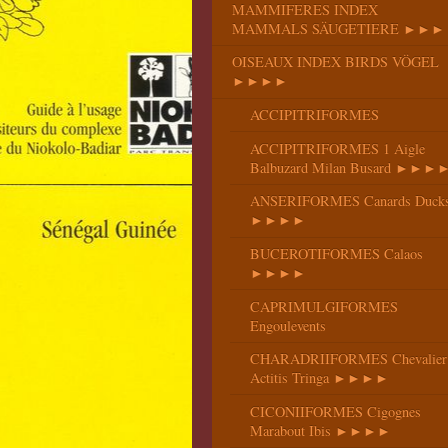
MAMMIFERES INDEX
MAMMALS SÄUGETIERE ►►►
OISEAUX INDEX BIRDS VÖGEL
►►►►
ACCIPITRIFORMES
ACCIPITRIFORMES 1 Aigle
Balbuzard Milan Busard ►►►
ANSERIFORMES Canards Duck
►►►►
BUCEROTIFORMES Calaos
►►►►
CAPRIMULGIFORMES
Engoulevents
CHARADRIIFORMES Chevalier
Actitis Tringa ►►►►
CICONIIFORMES Cigognes
Marabout Ibis ►►►►