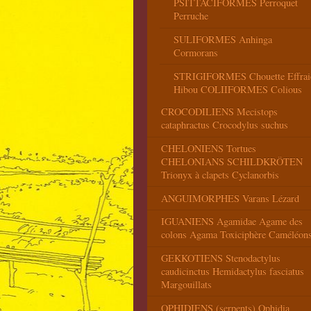
PSITTACIFORMES Perroquet
Perruche
SULIFORMES Anhinga
Cormorans
STRIGIFORMES Chouette Effrai
Hibou COLIIFORMES Colious
CROCODILIENS Mecistops
cataphractus Crocodylus suchus
CHELONIENS Tortues
CHELONIANS SCHILDKRÖTEN
Trionyx à clapets Cyclanorbis
ANGUIMORPHES Varans Lézard
IGUANIENS Agamidae Agame des
colons Agama Toxiciphère Caméléon
GEKKOTIENS Stenodactylus
caudicinctus Hemidactylus fasciatus
Margouillats
OPHIDIENS (serpents) Ophidia