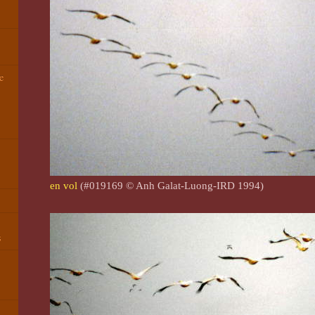
e
en vol
(#019169 © Anh Galat-Luong-IRD 1994)
s