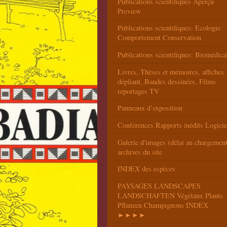
Publications scientifiques Aperçu
Preview
Publications scientifiques: Ecologie
Comportement Conservation
Publications scientifiques: Biomédica
Livres, Thèses et mémoires, affiches
dépliant, Bandes dessinées, Films
reportages TV
Panneaux d’exposition
Conférences Rapports inédits Logicie
Galerie d'images (délai au chargemen
archives du site
INDEX des espèces
PAYSAGES LANDSCAPES
LANDSCHAFTEN Végétaux Plants
Pflanzen Champignons INDEX
►►►►