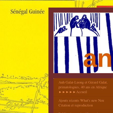
an
Anh Galat-Luong et Gérard Galat,
primatologues, 40 ans en Afrique
►►►►►Accueil
Ajouts récents What's new Neu
Citation et reproduction