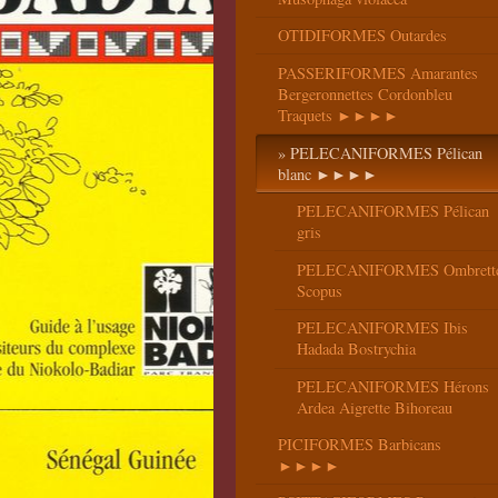
OTIDIFORMES Outardes
PASSERIFORMES Amarantes
Bergeronnettes Cordonbleu
Traquets ►►►►
PELECANIFORMES Pélican
blanc ►►►►
PELECANIFORMES Pélican
gris
PELECANIFORMES Ombrett
Scopus
PELECANIFORMES Ibis
Hadada Bostrychia
PELECANIFORMES Hérons
Ardea Aigrette Bihoreau
PICIFORMES Barbicans
►►►►