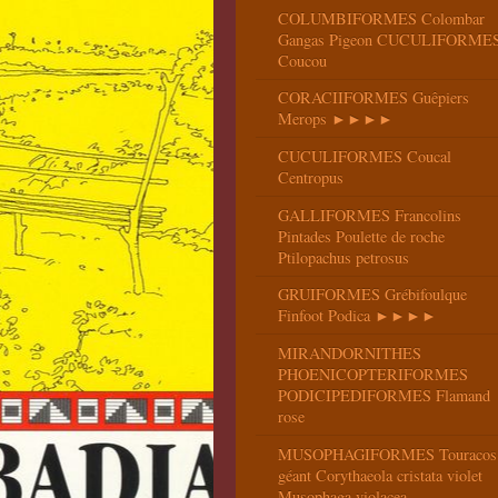
COLUMBIFORMES Colombar
Gangas Pigeon CUCULIFORME
Coucou
CORACIIFORMES Guêpiers
Merops ►►►►
CUCULIFORMES Coucal
Centropus
GALLIFORMES Francolins
Pintades Poulette de roche
Ptilopachus petrosus
GRUIFORMES Grébifoulque
Finfoot Podica ►►►►
MIRANDORNITHES
PHOENICOPTERIFORMES
PODICIPEDIFORMES Flamand
rose
MUSOPHAGIFORMES Touracos
géant Corythaeola cristata violet
Musophaga violacea