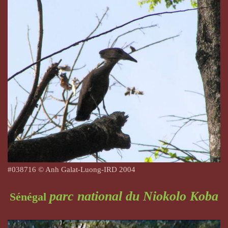
#
038716
© Anh Galat-Luong-IRD 2004
parc national du Niokolo Koba
Sénégal