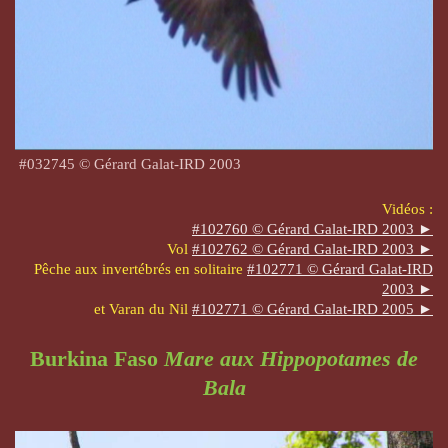
#
032745
© Gérard Galat-IRD 200
3
Vidéos :
#102760 © Gérard Galat-IRD 2003 ►
Vol
#
102762
© Gérard Galat-IRD 2003 ►
Pêche aux invertébrés en solitaire
#
102771
© Gérard Galat-IRD
2003 ►
et Varan du Nil
#102771 © Gérard Galat-IRD 2005 ►
Burkina Faso
Mare aux Hippopotames de
Bala