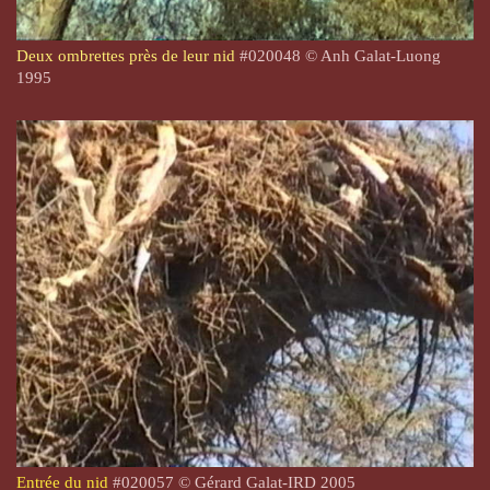
Deux ombrettes près de leur nid
#
020048
© Anh Galat-Luong
1995
Entrée du nid
#
020057
©
Gérard Galat-I
RD 2005