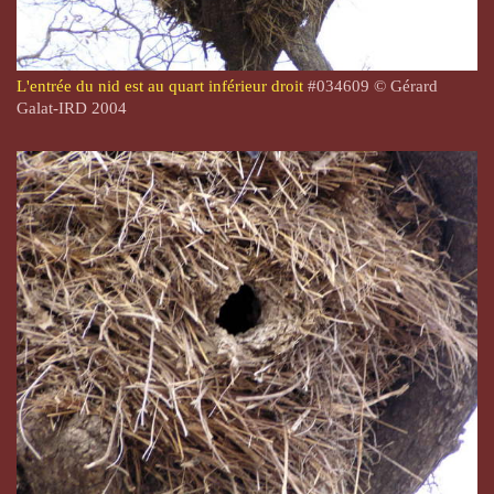
L'entrée du nid est au quart inférieur droit
#
034609
©
Gérard
Galat-
IRD 2004