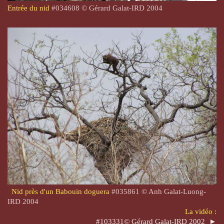
Entrée du nid
#
034608
©
Gérard Galat-
IRD 2004
Nid
près d'un Babouin doguera
#035861 © Anh Galat-Luong-
IRD 2004
La vidéo :
#103331© Gérard Galat-IRD 2002 ►