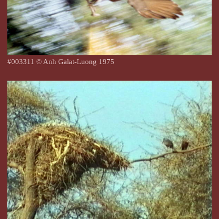
#
003311
© Anh Galat-Luong 1975