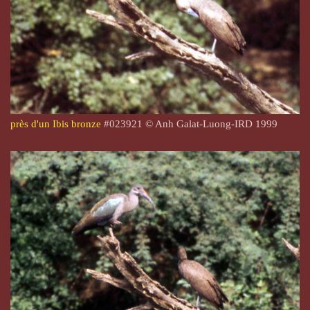
près d'un Ibis bronze
#023921 © Anh Galat-Luong-IRD 1999