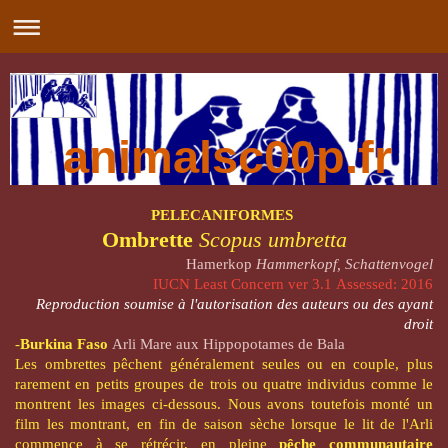
animalsc00p.fr
PELECANIFORMES
Ombrette
Scopus umbretta
Hamerkop
Hammerkopf, Schattenvogel
IUCN
Least Concern
ver 3.1
Assessed: 2016
Reproduction soumise à l'autorisation des auteurs ou des ayant
droit
-
Burkina Faso
Arli Mare aux Hippopotames de Bala
Les ombrettes pêchent généralement seules ou en couple, plus
rarement en petits groupes de trois ou quatre individus comme le
montrent les images ci-dessous. Nous avons toutefois monté un
film les montrant, en fin de saison sèche lorsque le lit de l'Arli
commence à se rétrécir, en pleine
pêche communautaire