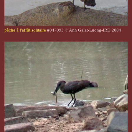
pêche à l'affût solitaire
#047093 © Anh Galat-Luong-IRD 2004