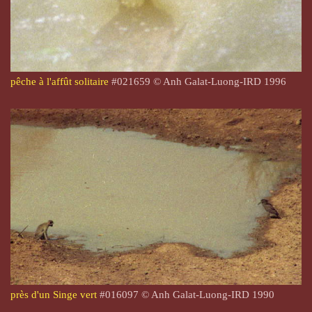
pêche à l'affût solitaire
#
021659
© Anh Galat-Luong-IRD 1996
près d'un Singe vert
#
016097
© Anh Galat-Luong-IRD 1990