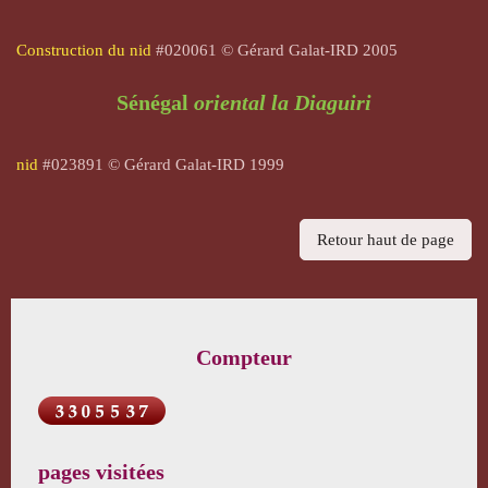
Construction du nid
#
020061
©
Gérard Galat-I
RD 2005
Sénégal
oriental la Diaguiri
nid
#
023891
©
Gérard Galat-I
RD 1999
Retour haut de page
Compteur
pages visitées