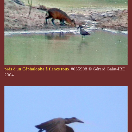
près d'un Céphalophe à flancs roux
#
035908
© Gérard Galat-IRD
2004