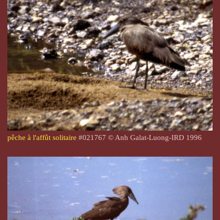
pêche à l'affût solitaire
#021767
© Anh Galat-Luong-IRD 1996