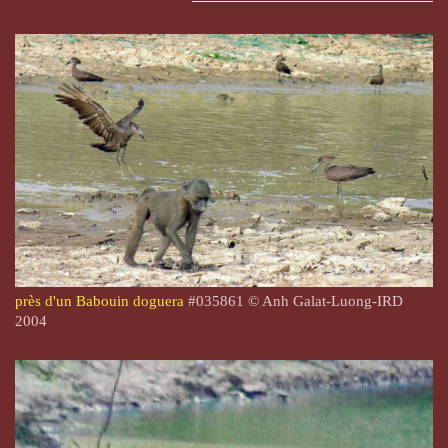
près d'un Babouin doguera
#035861 © Anh Galat-Luong-IRD
2004