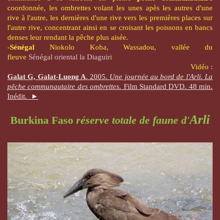
coordonnée, les ombrettes volant les unes apès les autres d'une
rive à l'autre, les dernières d'une rive vers les premières places sur
l'autre rive, concentrant ainsi en se croisant les poissons en bancs
denses leur rendant la pêche plus aisée.
-
Sénégal
Niokolo Koba, Wassadou, vallée du
fleuve
Sénégal oriental la Diaguiri
Vidéo :
Galat G, Galat-Luong A
. 2005.
Une journée au bord de l'Arli. La
pêche communautaire des ombrettes.
Film Standard DVD. 48 min.
Inédit. ►
Arli
Burkina Faso
réserve totale de faune d'