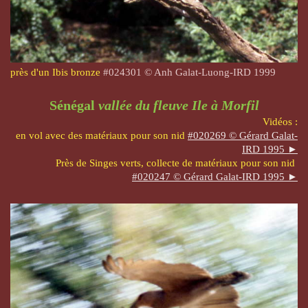
près d'un Ibis bronze
#
024301
© Anh Galat-Luong-IRD 1999
Sénégal
vallée du fleuve
Ile à Morfil
Vidéos :
en vol avec des matériaux pour son nid
#020269 © Gérard Galat-
IRD 1995 ►
Près de Singes verts, collecte de matériaux pour son nid
#020247 © Gérard Galat-IRD 1995 ►