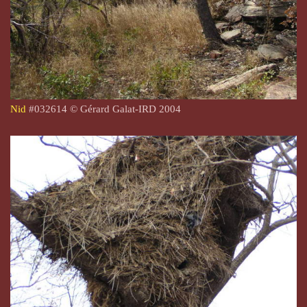
Nid
#
032614
©
Gérard Galat-
IRD 2004