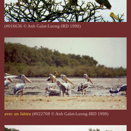
(#016636 © Anh Galat-Luong-IRD 1990)
avec un Jabiru
(#022768 © Anh Galat-Luong-IRD 1998)