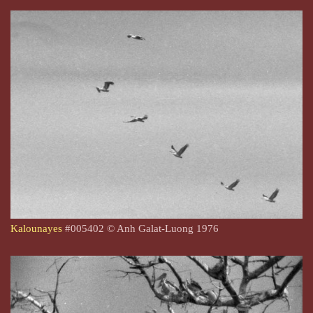
Kalounayes
#005402 © Anh Galat-Luong 1976