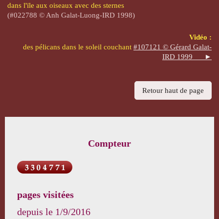
dans l'ïle aux oiseaux avec des sternes
(#022788 © Anh Galat-Luong-IRD 1998)
Vidéo :
des pélicans dans le soleil couchant
#107121 © Gérard Galat-
IRD 1999 ►
Retour haut de page
Compteur
pages visitées
depuis le
1/9/2016