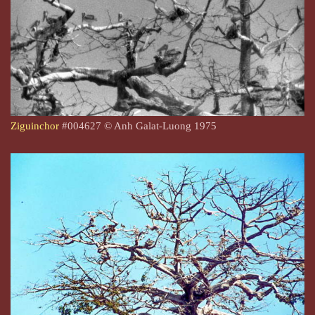
Ziguinchor
#004627 © Anh Galat-Luong 1975