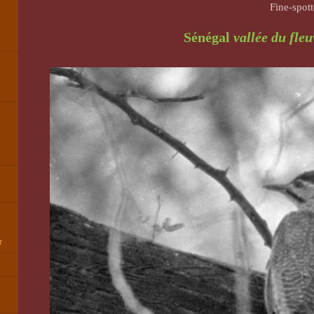
Fine-spo
Sénégal
vallée du fle
r