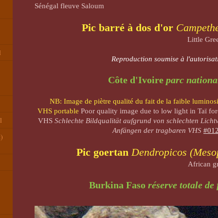
Sénégal fleuve ​Saloum
Pic barré à dos d'or
Campethe
Little Gr
l
Reproduction soumise à l'autorisat
Côte d'Ivoire
parc nationa
NB: Image de piètre qualité du fait de la faible luminosi
VHS portable
Poor quality image due to low light in Taï fo
l
VHS
Schlechte Bildqualität aufgrund von schlechten Licht
Anfängen der tragbaren VHS
​
#012
t)
Pic goertan
Dendropicos (Mesop
African 
Burkina Faso
réserve totale de