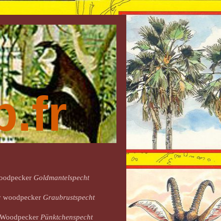
.fr
Woodpecker
Goldmantelspecht
ey woodpecker
Graubrustspecht
d Woodpecker
Pünktchenspecht