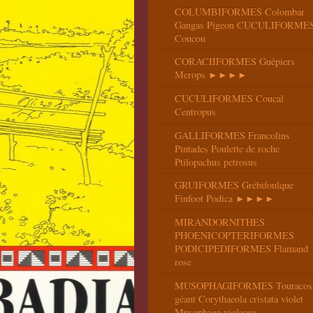
COLUMBIFORMES Colombar
Gangas Pigeon CUCULIFORME
Coucou
CORACIIFORMES Guêpiers
Merops ►►►►
CUCULIFORMES Coucal
Centropus
GALLIFORMES Francolins
Pintades Poulette de roche
Ptilopachus petrosus
GRUIFORMES Grébifoulque
Finfoot Podica ►►►►
MIRANDORNITHES
PHOENICOPTERIFORMES
PODICIPEDIFORMES Flamand
rose
MUSOPHAGIFORMES Touracos
géant Corythaeola cristata violet
Musophaga violacea