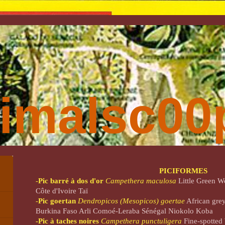
imalsc00p
PICIFORMES
-
Pic barré à dos d'or
Campethera maculosa
Little Green 
Côte d'Ivoire Taï
-
Pic goertan
Dendropicos (Mesopicos) goertae
African gr
Burkina Faso Arli Comoé-Leraba Sénégal Niokolo Koba
-Pic à taches noires
Campethera punctuligera
Fine-spotte