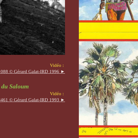
Vidéo :
088 © Gérard Galat-IRD 1996 ►
a du Saloum
Vidéo :
461 © Gérard Galat-IRD 1993 ►