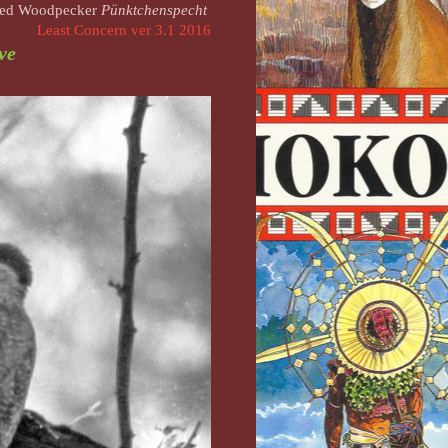
tted Woodpecker
Pünktchenspecht
Least Concern ver 3.1 2016
uve