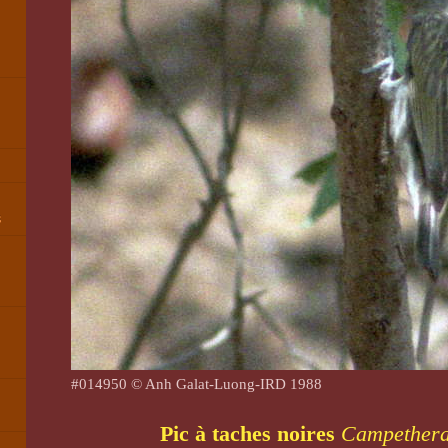
s
#014950 © Anh Galat-Luong-IRD 1988
,
Pic à taches noires
Campethera