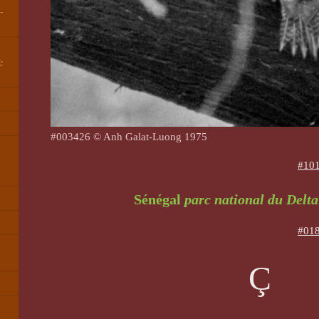
-
e
#003426 © Anh Galat-Luong 1975
#101
Sénégal
parc national du Delt
#018
Ç