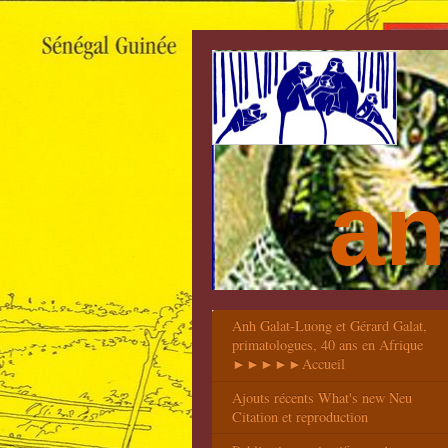
an
Anh Galat-Luong et Gérard Galat,
primatologues, 40 ans en Afrique
►►►►►Accueil
Ajouts récents What's new Neu
Citation et reproduction