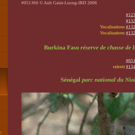
#051360 © Anh Galat-Luong-IRD 2006
#123
#132
Vocalisations
#132
Vocalisations
#132
Burkina Faso
réserve de chasse de
#051
ralenti
#134
Sénégal
parc national du Ni
e