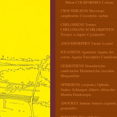
Hibou COLIIFORMES Colious
CROCODILIENS Mecistops
cataphractus Crocodylus suchus
CHELONIENS Tortues
CHELONIANS SCHILDKRÖTEN
Trionyx à clapets Cyclanorbis
ANGUIMORPHES Varans Lézard
IGUANIENS Agamidae Agame des
colons Agama Toxiciphère Caméléon
GEKKOTIENS Stenodactylus
caudicinctus Hemidactylus fasciatus
Margouillats
OPHIDIENS (serpents) Ophidia
Snakes Schlangen Atheris chlorechis
Mamba Dendroaspis
ANOURES Anuran Anuren crapauds
grenouilles
POISSONS Périophthalme