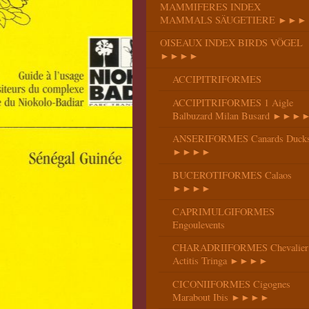
MAMMIFERES INDEX
MAMMALS SÄUGETIERE ►►►
OISEAUX INDEX BIRDS VÖGEL
►►►►
ACCIPITRIFORMES
ACCIPITRIFORMES 1 Aigle
Balbuzard Milan Busard ►►►
ANSERIFORMES Canards Duck
►►►►
BUCEROTIFORMES Calaos
►►►►
CAPRIMULGIFORMES
Engoulevents
CHARADRIIFORMES Chevalier
Actitis Tringa ►►►►
CICONIIFORMES Cigognes
Marabout Ibis ►►►►