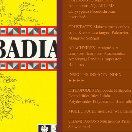
Antennarius AQUARIUMS
Chrysyptera Pseudochromis
invertébrés
CRUSTACES Malacostraces crabes
crabs Krebse Uca tangeri Palétuviers
Mangrove Senegal
ARACHNIDES .Araignées A-
scorpions Scorpions Arachnoidea
Amblypygi Pandinus imperator
Buthacus
INSECTES INSECTA INDEX
►►►►
DIPLOPODES Diplopoda Millipedes
Doppelfüßer Iules Julida
Polydesmides Polydesmida Bandfüße
MOLLUSQUES molluscs Weichtiere
CHAMPIGNONS Mushrooms Pilze
Schwammerl