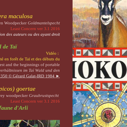
ra maculosa
een Woodpecker
Goldmantelspecht
Least Concern ver 3.1 2016
ion des auteurs ou des ayant droit
l de Taï
Vidéo :
té en forêt de Taï et des débuts du
rest and the beginnings of portable
verhältnissen im
Taï
Wald und den
350 © Gérard Galat-IRD 1984 ►
icos) goertae
grey woodpecker
Graubrustspecht
Least Concern ver 3.1 2016
 faune d'Arli