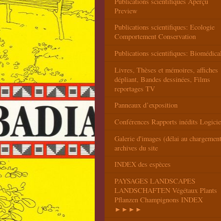
Publications scientifiques Aperçu
Preview
Publications scientifiques: Ecologie
Comportement Conservation
Publications scientifiques: Biomédica
Livres, Thèses et mémoires, affiches
dépliant, Bandes dessinées, Films
reportages TV
Panneaux d’exposition
Conférences Rapports inédits Logicie
Galerie d'images (délai au chargemen
archives du site
INDEX des espèces
PAYSAGES LANDSCAPES
LANDSCHAFTEN Végétaux Plants
Pflanzen Champignons INDEX
►►►►