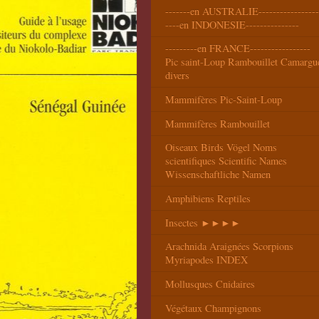
-------en AUSTRALIE-----------------
----en INDONESIE---------------
---------en FRANCE-----------------
Pic saint-Loup Rambouillet Camargu
divers
Mammifères Pic-Saint-Loup
Mammifères Rambouillet
Oiseaux Birds Vögel Noms
scientifiques Scientific Names
Wissenschaftliche Namen
Amphibiens Reptiles
Insectes ►►►►
Arachnida Araignées Scorpions
Myriapodes INDEX
Mollusques Cnidaires
Végétaux Champignons