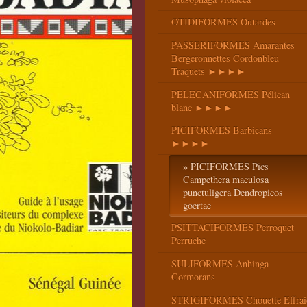
OTIDIFORMES Outardes
PASSERIFORMES Amarantes
Bergeronnettes Cordonbleu
Traquets ►►►►
PELECANIFORMES Pélican
blanc ►►►►
PICIFORMES Barbicans
►►►►
PICIFORMES Pics
Campethera maculosa
punctuligera Dendropicos
goertae
PSITTACIFORMES Perroquet
Perruche
SULIFORMES Anhinga
Cormorans
STRIGIFORMES Chouette Effrai