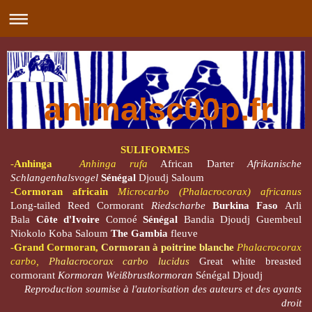
animalsc00p.fr
SULIFORMES
-
Anhinga
Anhinga rufa
African Darter
Afrikanische
Schlangenhalsvogel
Sénégal
Djoudj Saloum
-
Cormoran africain
Microcarbo (Phalacrocorax) africanus
Long-tailed Reed Cormorant
Riedscharbe
Burkina Faso
Arli
Bala
Côte d'Ivoire
Comoé
Sénégal
Bandia Djoudj Guembeul
Niokolo Koba Saloum
The Gambia
fleuve
-
Grand Cormoran,
Cormoran à poitrine blanche
Phalacrocorax
carbo,
Phalacrocorax carbo lucidus
Great white breasted
cormorant
Kormoran
Weißbrustkormoran
Sénégal Djoudj
Reproduction soumise à l'autorisation des auteurs et des ayants
droit