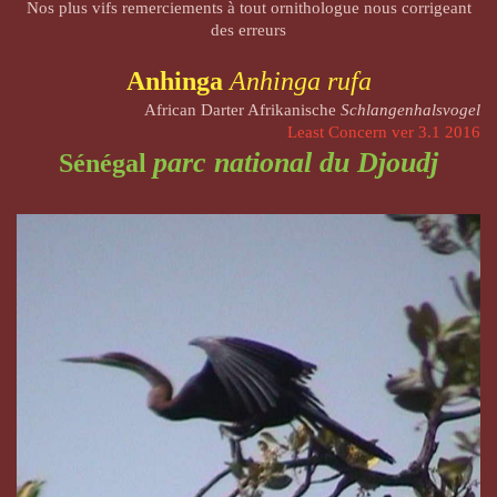
Nos plus vifs remerciements à tout ornithologue nous corrigeant
des erreurs
Anhinga
Anhinga rufa
African Darter Afrikanische
Schlangenhalsvogel
Least Concern ver 3.1 2016
parc national du Djoudj
Sénégal