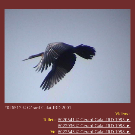
#026517 © Gérard Galat-IRD 2001
Vidéos :
Toilette
#020541 © Gérard Galat-IRD 1995 ►
#022936 © Gérard Galat-IRD 1998 ►
Vol
#022543 © Gérard Galat-IRD 1998 ►