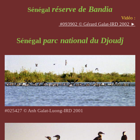
réserve de Bandia
Sénégal
Vidéo :
#093902 © Gérard Galat-IRD 2002 ►
parc national du Djoudj
Sénégal
#025427 © Anh Galat-Luong-IRD 2001