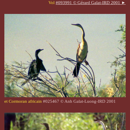
Vol
#093991 © Gérard Galat-IRD 2001 ►
et Cormoran africain
#025467 © Anh Galat-Luong-IRD 2001