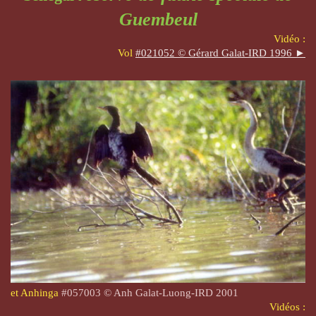
Guembeul
Vidéo :
Vol
#021052 © Gérard Galat-IRD 1996 ►
et Anhinga
#057003 © Anh Galat-Luong-IRD 2001
Vidéos :