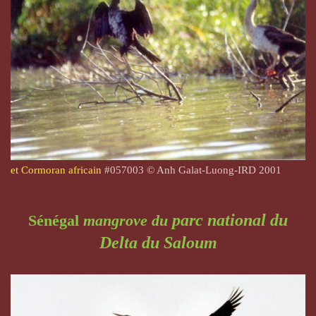
et Cormoran africain
#057003 © Anh Galat-Luong-IRD 2001
parc national du
Sénégal
mangrove du
Delta du Saloum