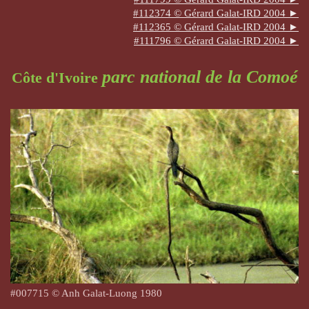
#
112374
© Gérard Galat-IRD 2004 ►
#
112365
© Gérard Galat-IRD 2004 ►
#
111796
© Gérard Galat-IRD 2004 ►
parc national de la Comoé
Côte d'Ivoire
#007715 © Anh Galat-Luong 1980