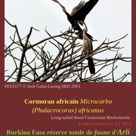
#015577 © Anh Galat-Luong-IRD 2001
Cormoran africain
Microcarbo
(Phalacrocorax) africanus
Long-tailed Reed Cormorant
Riedscharbe
Least Concern ver 3.1 2016
Arli
Burkina Faso
réserve totale de faune d'