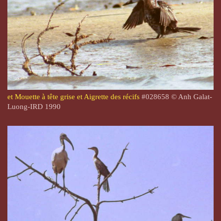
et Mouette à tête grise et Aigrette des récifs
#028658 © Anh Galat-
Luong-IRD 1990