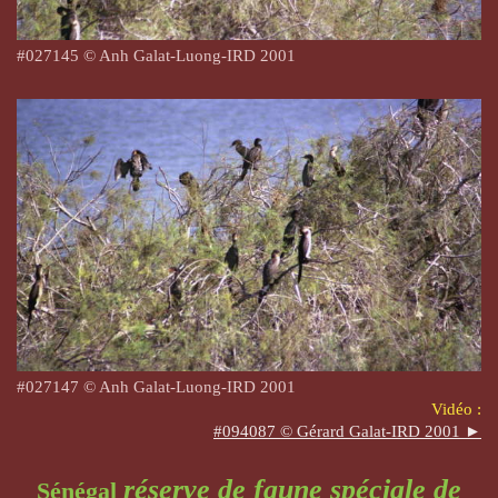
#027145 © Anh Galat-Luong-IRD 2001
#027147 © Anh Galat-Luong-IRD 2001
Vidéo :
#094087 © Gérard Galat-IRD 2001 ►
réserve de faune spéciale de
Sénégal