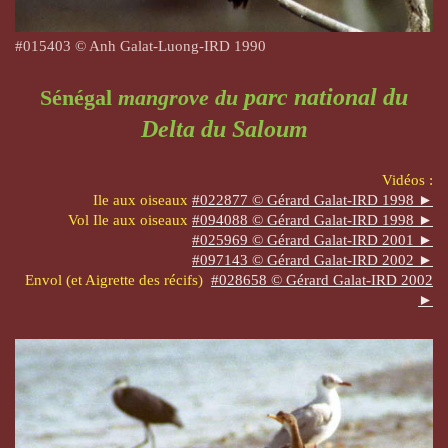
#015403 © Anh Galat-Luong-IRD 1990
parc national du
Sénégal
mangrove du
Delta du Saloum
Vidéos :
Ile aux oiseaux
#022877 © Gérard Galat-IRD 1998 ►
Vol
Ile aux oiseaux
#094088 © Gérard Galat-IRD 1998 ►
#025969 © Gérard Galat-IRD 2001 ►
#097143 © Gérard Galat-IRD 2002 ►
Envol (et Aigrette des récifs)
#028658 © Gérard Galat-IRD 2002
►