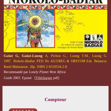
Galat G, Galat-Luong
A, Pichon G.,
Luong T.M., Luong G.
1997.
Niokolo-Badiar.
FED No 4213/REG & ORSTOM Eds. Belancor,
Rueil-Malmaison. 20p. ISBN 2-9510534-2-8.
Recommandé par
Lonely Planet West Africa
Guide
2003.
Epuisé.
[
Télécharger
pdf]
Compteur